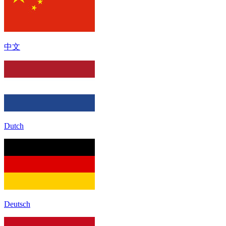
中文
Dutch
Deutsch