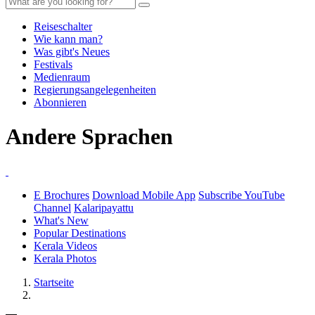
Reiseschalter
Wie kann man?
Was gibt's Neues
Festivals
Medienraum
Regierungsangelegenheiten
Abonnieren
Andere Sprachen
E Brochures
Download Mobile App
Subscribe YouTube
Channel
Kalaripayattu
What's New
Popular Destinations
Kerala Videos
Kerala Photos
Startseite