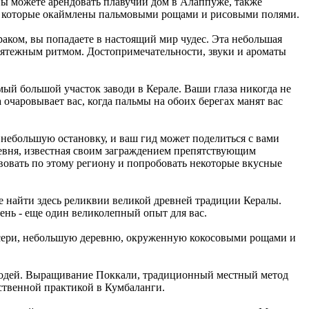
Вы можете арендовать плавучий дом в Алаппуже, также
лы, которые окаймлены пальмовыми рощами и рисовыми полями.
аком, вы попадаете в настоящий мир чудес. Эта небольшая
змятежным ритмом. Достопримечательности, звуки и ароматы
мый большой участок заводи в Керале. Ваши глаза никогда не
 очаровывает вас, когда пальмы на обоих берегах манят вас
е небольшую остановку, и ваш гид может поделиться с вами
ревня, известная своим заграждением препятствующим
овать по этому региону и попробовать некоторые вкусные
е найти здесь реликвии великой древней традиции Кералы.
нь - еще один великолепный опыт для вас.
уссери, небольшую деревню, окруженную кокосовыми рощами и
заводей. Выращивание Поккали, традиционный местный метод
йственной практикой в Кумбаланги.