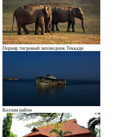
Перияр тигровый заповедник Теккади
Коллам район