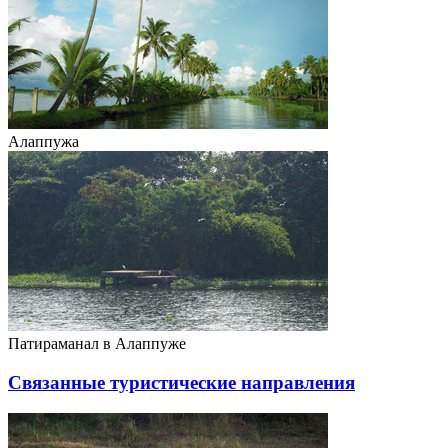
Алаппужа
Патираманал в Алаппуже
Связанные туристические направления