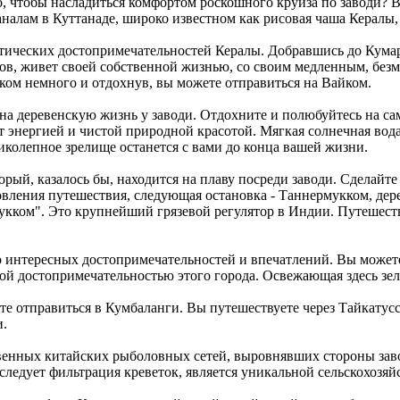
о, чтобы насладиться комфортом роскошного круиза по заводи? 
каналам в Куттанаде, широко известном как рисовая чаша Кера
стических достопримечательностей Кералы. Добравшись до Кумар
овов, живет своей собственной жизнью, со своим медленным, бе
ком немного и отдохнув, вы можете отправиться на Вайком.
на деревенскую жизнь у заводи. Отдохните и полюбуйтесь на са
т энергией и чистой природной красотой. Мягкая солнечная вода
ликолепное зрелище останется с вами до конца вашей жизни.
орый, казалось бы, находится на плаву посреди заводи. Сделайт
вления путешествия, следующая остановка - Таннермукком, де
кком". Это крупнейший грязевой регулятор в Индии. Путешеств
о интересных достопримечательностей и впечатлений. Вы может
й достопримечательностью этого города. Освежающая здесь зеле
те отправиться в Кумбаланги. Вы путешествуете через Тайкат
и.
чественных китайских рыболовных сетей, выровнявших стороны 
следует фильтрация креветок, является уникальной сельскохозя