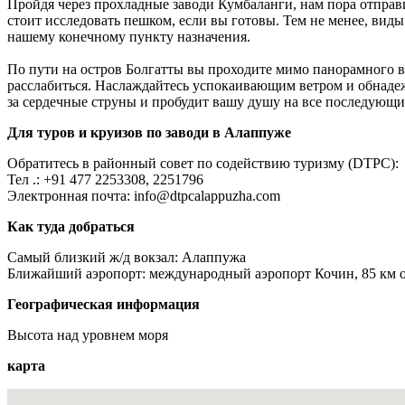
Пройдя через прохладные заводи Кумбаланги, нам пора отпра
стоит исследовать пешком, если вы готовы. Тем не менее, вид
нашему конечному пункту назначения.
По пути на остров Болгатты вы проходите мимо панорамного ви
расслабиться. Наслаждайтесь успокаивающим ветром и обнадеж
за сердечные струны и пробудит вашу душу на все последующи
Для туров и круизов по заводи в Алаппуже
Обратитесь в районный совет по содействию туризму (DTPC):
Тел .: +91 477 2253308, 2251796
Электронная почта: info@dtpcalappuzha.com
Как туда добраться
Самый близкий ж/д вокзал: Алаппужа
Ближайший аэропорт: международный аэропорт Кочин, 85 км о
Географическая информация
Высота над уровнем моря
карта