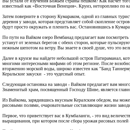
Вы устали от изучения Божьей страны пешком? Как насчет тог
известный как «Восточная Венеция». Круиз, неторопливо по 
Затем поверните в сторону Кумараком, одной из главных тури
деревня у заводи, которая представляет собой скопление остр
будут просто окружать и пленить вас. Остановившись в Кумара
По пути на Вайком озеро Вембанад предлагает вам посмотреть 
устанут от зеленых берегов с обеих сторон, которые пульсирую
нежным шепотом на ветру. Вы знаете в своей душе, что это ве
Далее в круизе вы найдете небольшой остров Патираманал, кот
многими интересными мифами об этом регионе. После возобно
вторжению морской воды, широко известен как "Банд Таннерму
Керальские закуски - это чудесный опыт.
Следующая остановка на заводи - Вайком предлагает вам мног
Знаменитый храм, посвященный Господу Шиве, является главно
Из Вайкома, зарядившись вкусным Кералским обедом, вы може
рисовыми полями, очаровательные составляющие жизни завод
Первое, что приветствует вас в Кумбаланги, - это вид вели
выращивания, при котором после сбора урожая рисовых полей 