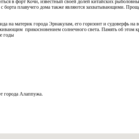
виться в форт Кочи, известный своей долей китайских рыболов
ы с борта плавучего дома также являются захватывающими. Проща
да на материк города Эрнакулам, его горизонт и судоверфь на в
ивающим прикосновением солнечного света. Память об этом кру
е годы
т города Алаппужа.