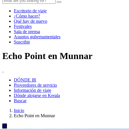
Escritorio de viaje
¿Cómo hacer?
Qué hay de nuevo
Festivales
Sala de prensa
Asuntos gubernamentales
Suscribir
Echo Point en Munnar
DÓNDE IR
Proveedores de servicio
Información de viaje
Dónde alojarse en Kerala
Buscar
Inicio
Echo Point en Munnar