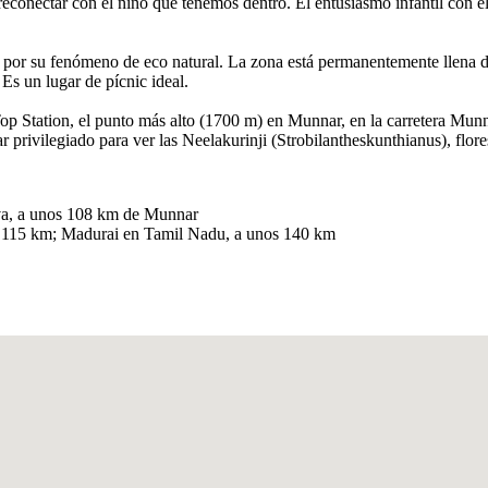
reconectar con el niño que tenemos dentro. El entusiasmo infantil con e
r su fenómeno de eco natural. La zona está permanentemente llena de vi
Es un lugar de pícnic ideal.
Top Station, el punto más alto (1700 m) en Munnar, en la carretera Mun
gar privilegiado para ver las Neelakurinji (Strobilantheskunthianus), flo
va, a unos 108 km de Munnar
s 115 km; Madurai en Tamil Nadu, a unos 140 km