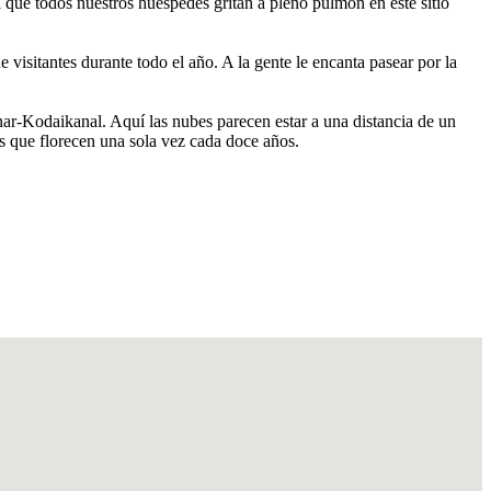
l que todos nuestros huéspedes gritan a pleno pulmón en este sitio
sitantes durante todo el año. A la gente le encanta pasear por la
nar-Kodaikanal. Aquí las nubes parecen estar a una distancia de un
res que florecen una sola vez cada doce años.