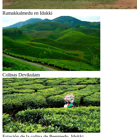
Ramakkalmedu en Idukki
Colinas Devikulam
Estación de la colina de Peermedu, Idukki