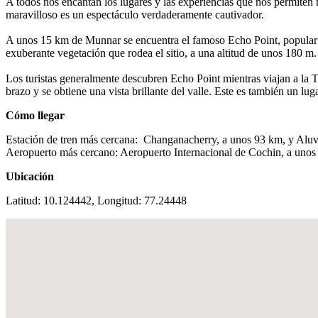
A todos nos encantan los lugares y las experiencias que nos permiten 
maravilloso es un espectáculo verdaderamente cautivador.
A unos 15 km de Munnar se encuentra el famoso Echo Point, popular po
exuberante vegetación que rodea el sitio, a una altitud de unos 180 m. 
Los turistas generalmente descubren Echo Point mientras viajan a la 
brazo y se obtiene una vista brillante del valle. Este es también un lu
Cómo llegar
Estación de tren más cercana: Changanacherry, a unos 93 km, y Alu
Aeropuerto más cercano: Aeropuerto Internacional de Cochin, a uno
Ubicación
Latitud: 10.124442, Longitud: 77.24448