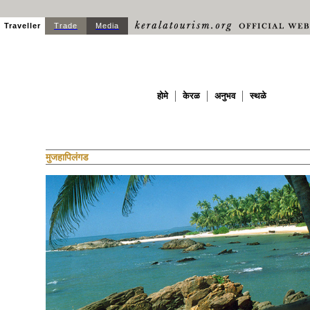
Traveller
Trade
Media
होमे
केरळ
अनुभव
स्थळे
मुजहापिलंगड