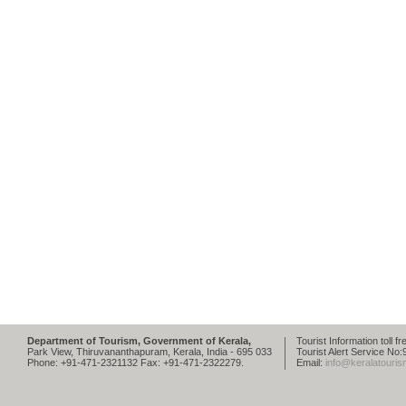
Department of Tourism, Government of Kerala,
Tourist Information toll 
Park View, Thiruvananthapuram, Kerala, India - 695 033
Tourist Alert Service N
Phone: +91-471-2321132 Fax: +91-471-2322279.
Email:
info@keralatouris