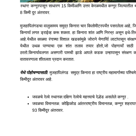
स्थान:
कन्नूरपासून साधारण 15 किमीआणि उत्तर केरळमधील कन्नूर जिल्यातील 
8 किमी दूर अंतरावर.
मुजहापिलंगडचा वालुकामय समुद्र किनारा चार किलोमीटरपर्यंत पसरलेला आहे, जिथे 
किनार्या लगत ड्राईव्ह करू शकता. हा किनारा शांत आणि निरभ्र असून इथे-तिथ
आहे.येथील काळ्या रंगाच्या विशाल खडकांमुळे जोराने येणार्याि लाटांपासून संरक
येथील उथळ पाण्याचा एक शांत तलाव तयार होतो,जो पोहणार्यां साठी 
ठरतो.किनार्यावलगत असणारी पामची झाडे आपले कडक उन्हापासून संरक्षण
वातावरणाला शीतलता प्रदान करतात.
येथे पोहोचण्यासाठी:
मुजहापिलंगड समुद्र किनारा हा राष्ट्रीय महामार्गाच्या पश्च
किमीदूर अंतरावर आहे.
जवळचे रेल्वे स्थानक:दक्षिण रेल्वेचे महत्त्वाचे रेल्हेड असलेले कन्नूर .
जवळचा विमानतळ: कोझिकोड आंतरराष्ट्रीय विमानतळ, कन्नूर शहरापा
93 किमीदूर अंतरावर.