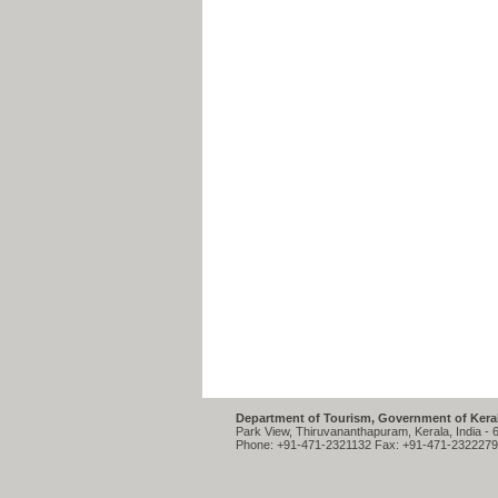
Department of Tourism, Government of Keral
Park View, Thiruvananthapuram, Kerala, India - 
Phone: +91-471-2321132 Fax: +91-471-2322279