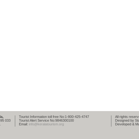
a,
Tourist Information toll free No:1-800-425-4747
All rights rese
695 033
Tourist Alert Service No:9846300100
Designed by St
.
Email:
info@keralatourism.org
Developed & Mai