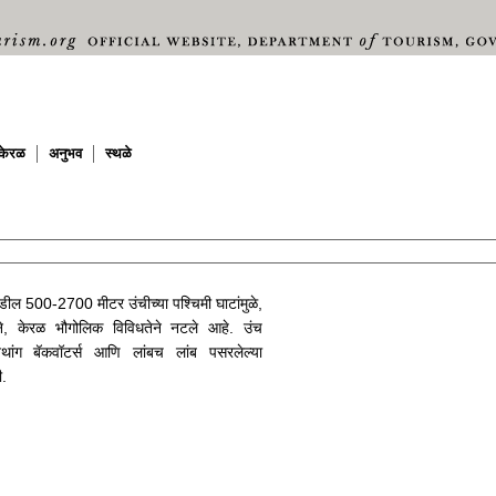
केरळ
अनुभव
स्थळे
कडील 500-2700 मीटर उंचीच्या पश्चिमी घाटांमुळे,
ाने, केरळ भौगोलिक विविधतेने नटले आहे. उंच
अथांग बॅकवॉटर्स आणि लांबच लांब पसरलेल्या
ी.