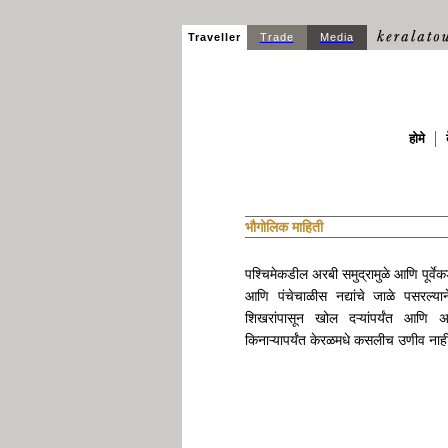
Traveller
Trade
Media
होमे
भौगोलिक माहिती
पश्चिमेकडील अरबी समुद्रामुळे आणि पूर्वे
आणि पंचेचाळीस नद्यांचे जाळे पसरल्य
शिखरांपासून खोल दऱ्यांपर्यंत आणि 
किनाऱ्यापर्यंत केरळमधे कसलीच उणीव नाह