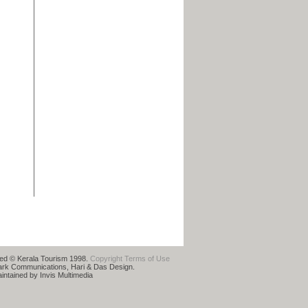
rved © Kerala Tourism 1998.
Copyright
Terms of Use
ark Communications, Hari & Das Design.
ntained by Invis Multimedia