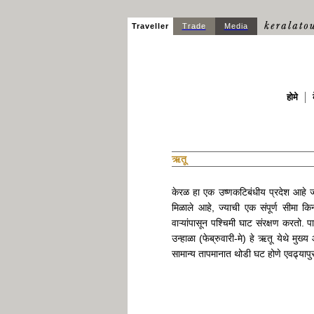
Traveller
Trade
Media
होमे
ऋतू
केरळ हा एक उष्णकटिबंधीय प्रदेश आहे ज
मिळाले आहे, ज्याची एक संपूर्ण सीमा कि
वाऱ्यांपासून पश्चिमी घाट संरक्षण करतो.
उन्हाळा (फेब्रुवारी-मे) हे ऋतू येथे म
सामान्य तापमानात थोडी घट होणे एवढ्यापु