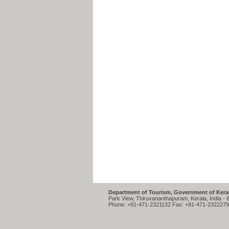
Department of Tourism, Government of Keral
Park View, Thiruvananthapuram, Kerala, India - 
Phone: +91-471-2321132 Fax: +91-471-2322279