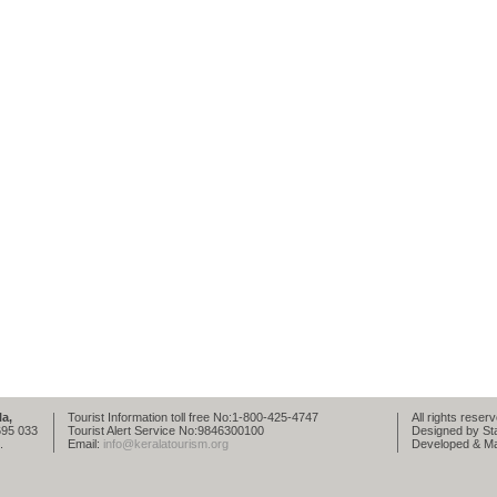
a,
Tourist Information toll free No:1-800-425-4747
All rights rese
695 033
Tourist Alert Service No:9846300100
Designed by St
.
Email:
info@keralatourism.org
Developed & Mai