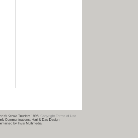
rved © Kerala Tourism 1998.
Copyright
Terms of Use
ark Communications, Hari & Das Design.
ntained by Invis Multimedia