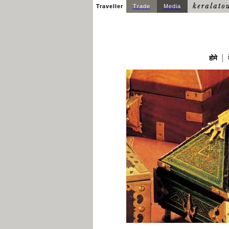
Traveller
Trade
Media
होमे