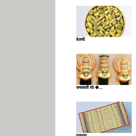
वेलची
कथकली शो-�...
पुल्पाया