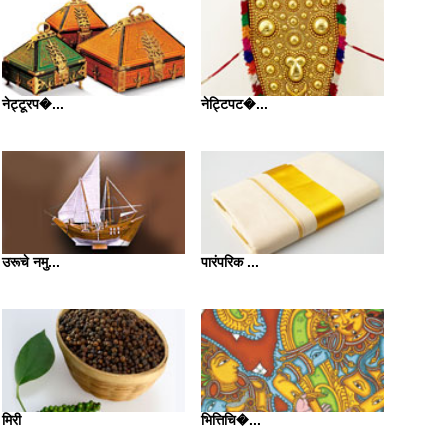
नेट्टूरप�...
नेट्टिपट�...
उरूचे नमु...
पारंपरिक ...
मिरी
भित्तिचि�...