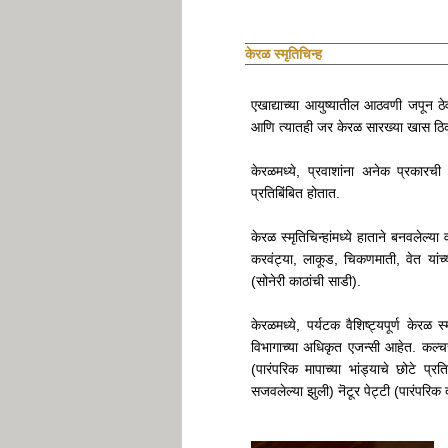
केरळ स्मृतिचिन्ह
एखाद्याच्या आयुष्यातील आठवणी जपून 
आणि त्यातही जर केरळ सारख्या खास ठिकाण
केरळमध्ये, प्रवाशांना अनेक प्रकारची
प्रतिबिंबित होतात.
केरळ स्मृतिचिन्हांमध्ये हाताने बनवलेल्
करवंट्या, लाकूड, चिकणमाती, वेत यांच्या
(सोनेरी काठांची साडी).
केरळमध्ये, पर्यटक वैशिष्ट्यपूर्ण के
विभागाच्या अधिकृत एजन्सी आहेत. कल्चर
(पारंपरिक मापाच्या भांड्याचे छोटे प्र
सजवलेल्या झुली) नॆटूर पेट्टी (पारंपरिक दा