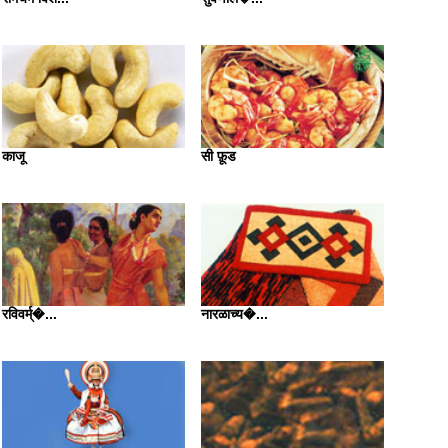
काजू
सी फ़ूड
रविवर्म्�...
नारळाच्य�...