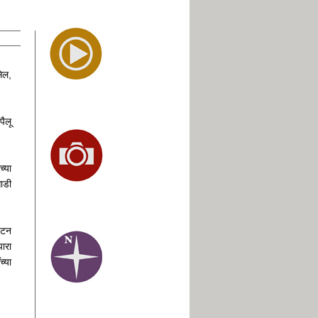
ेल,
ैलू
च्या
साडी
यटन
ारा
च्या