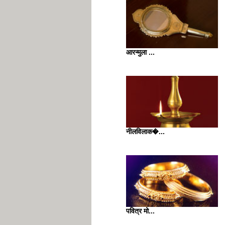
आरन्मुला ...
नीलविलाक�...
पवित्र मो...