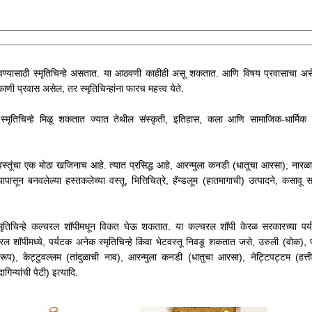
ठेवण्यासाठी स्मृतिचिन्हे असतात. या आठवणी काहीही असू शकतात. आणि विषय प्रवासाचा अस
ी प्रवास असेल, तर स्मृतिचिन्हांना फारच महत्त्व येते.
 स्मृतिचिन्हे मिळू शकतात ज्यात तेथील संस्कृती, इतिहास, कला आणि सामाजिक-धार्मिक प
या वस्तूंचा एक मोठा खजिनाच आहे. त्यात प्रसिद्ध आहे, आरन्मुला कनडी (धातूचा आरसा); नारळा
पासून बनवलेल्या हस्तकलेच्या वस्तू, भित्तिचित्रे, हॅन्डलूम (हातमागाची) उत्पादने, कसावू 
रळ स्मृतिचिन्हे कल्चरल शॉपीमधून विकत घेऊ शकतात. या कल्चरल शॉपी केरळ सरकारच्या पर्
ल शॉपीमध्ये, पर्यटक अनेक स्मृतिचिन्हे किंवा भेटवस्तू निवडू शकतात जसे, उरुली (वोक), प
तिरूप), केट्टुवल्लम (तांदुळाची नाव), आरन्मुला कनडी (धातुचा आरसा), नेट्टिपट्टम (हत्तीं
गिन्यांची पेटी) इत्यादि.