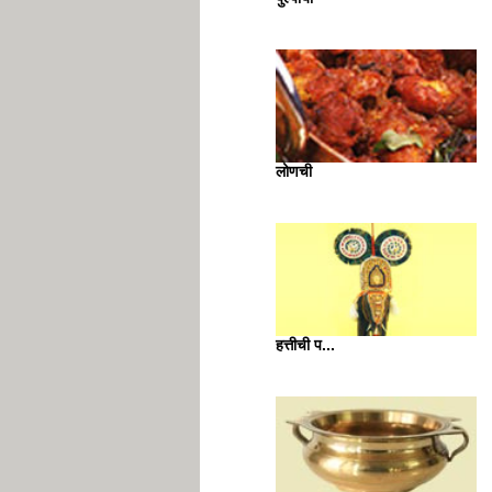
लोणची
हत्तीची प...