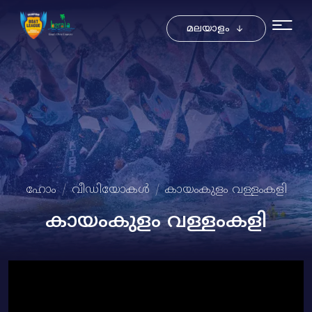
Toggle Dro
മലയാളം
ഹോം
വീഡിയോകള്‍
കായംകുളം വള്ളംകളി
കായംകുളം വള്ളംകളി