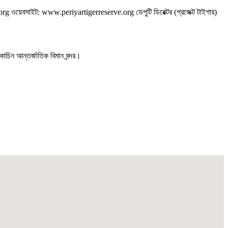
org ওয়েবসাইট: www.periyartigerreserve.org ডেপুটি ডিরেক্টর (প্রজেক্ট টাইগার)
কোচিন আন্তর্জাতিক বিমান বন্দর।