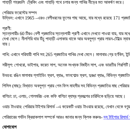
পাহাড়ী শহরগুলি ট্রেকিং এবং পাহাড়ি পথে চলার জন্য পাখির নীড়ের মত আকর্ষণ করে।
পেরিয়ার ফরেস্টের সম্পদ
উদ্ভিদ: এখানে 1965 –এরও বেশীধরনের ফুলের গাছ আছে, যার মধ্যে রয়েছে 171 প্রজাতির তৃ
প্রাণী:
স্তন্যপায়ীঃ 60 টিরও বেশী প্রজাতির স্তন্যপায়ী প্রাণী এখানে দেখতে পাওয়া যায়, যার মধ
দেখা মেলে। নীলগিরি থার উঁচু পাহাড়ী এলাকায় থাকে আর অবলুপ্ত প্রায় লায়ন-টেইল্ড ম
যায়।
পাখি: এখানে পরিযায়ী পাখি সহ 265 প্রজাতির পাখির দেখা মেলে। মালাবার গ্রে হর্ণবিল, ইন
সরীসৃপ: গোখরো, ভাইপার, করেত সাপ, অনেক সংখ্যক বিষহীন সাপ, এবং ভারতীয় গিরগিটি
উভচর: রঙিন মালাবার গ্লাইডিং ফ্রগ, ব্যাঙ, ফানগোল্ড ফ্রগ, দুরঙা ব্যাঙ, বিভিন্ন প্রজা
পিসিস (মাছ): বিখ্যাত অবলুপ্ত প্রায় গেম ফিস মাহসীর সহ বিভিন্ন প্রজাতির মাছ পের
বাগিচা: চা, এলাচ, গোলমরিচ এবং কফি বাগিচা ব্যাঘ্র প্রকল্পের চারিদিকে ছড়িয়ে আছে।
ওয়াচ টাওয়ার: পেরিয়ার টাইগার রিসার্ভ –এ কয়েকটি ওয়াচ টাওয়ার রয়েছে, যেখান থেকে 
পেরিয়ারের পর্যটন ক্রিয়াকলাপ সম্পর্কে আরও জানার জন্য ক্লিক করুনঃ-
দ্য টাইগার রিসার্ভ
যোগাযোগ