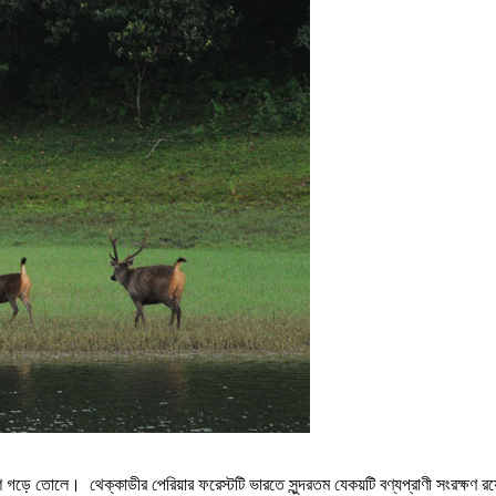
েশ গড়ে তোলে। থেক্কাডীর পেরিয়ার ফরেস্টটি ভারতে সুন্দরতম যেকয়টি বণ্যপ্রাণী সংরক্ষণ র