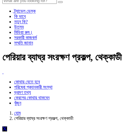
ট্র্যাভেল ডেস্ক
কি ভাবে
নতুন কি?
উতসব
মিডিয়া রুম।
সরকারী কাজকর্ম
সম্মতি জানান
পেরিয়ার ব্যাঘ্র সংরক্ষণ প্রকল্প, থেক্কাডী
কোথায় যেতে হবে
পরিষেবা প্রদানকারী সংস্থা
ভ্রমণ তথ্য
কেরলের কোথায় থাকবেন
খুঁজুন
হোম
পেরিয়ার ব্যাঘ্র সংরক্ষণ প্রকল্প, থেক্কাডী