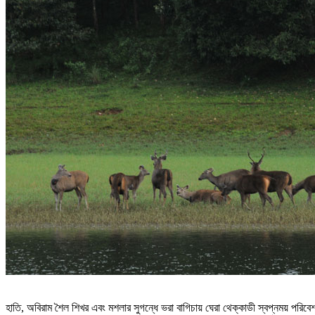
হাতি, অবিরাম শৈল শিখর এবং মশলার সুগন্ধে ভরা বাগিচায় ঘেরা থেক্কাডী স্বপ্নময় পরিব