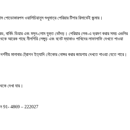
 পোডোকারপস ওয়ালিচিয়ানুস শুধুমাত্র পেরিয়ার টিগার রিসার্ভেই জন্মায়।
েপারড, বার্কিং ডিয়ার এবং মসৃন-লোম যুক্ত ভোঁদড়। পেরিয়ার লেক-এ ভ্রমণ করার সময় এগুলির
েকে আরেক গাছে নীলগিরি লেঙ্গুড় এবং বনেট ম্যাকাও পাখিদের লাফালাফি দেখতে পাওয়া
র্স, দর্শনীয় মালাবার ট্রোগন ইত্যাদি নৌকোর নোঙ্গর করার জায়গায় দেখতে পাওয়া যেতে পারে।
 থেকে দেখা যায়।
। ফোন 91- 4869 – 222027