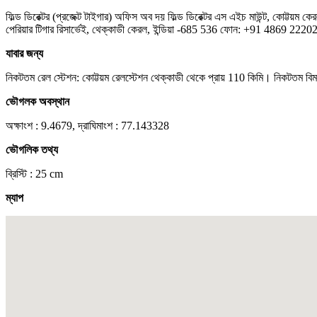
ফিল্ড ডিরেক্টর (প্রজেক্ট টাইগার) অফিস অব দয় ফিল্ড ডিরেক্টর এস এইচ মাউন্ট, কোট
পেরিয়ার টিগার রিসার্ভেই, থেক্কাডী কেরল, ইন্ডিয়া -685 536 ফোন: +91 4869 22
যাবার জন্য
নিকটতম রেল স্টেশন: কোট্টয়ম রেলস্টেশন থেক্কাডী থেকে প্রায় 110 কিমি। নিকটতম বিমানবন
ভৌগলক অবস্থান
অক্ষাংশ : 9.4679, দ্রাঘিমাংশ : 77.143328
ভৌগলিক তথ্য
ব্রিস্টি : 25 cm
ম্যাপ