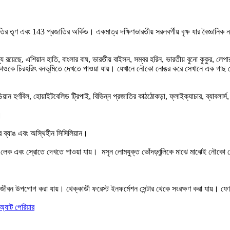
ণ এবং 143 প্রজাতির অর্কিড। একমাত্র দক্ষিণভারতীয় সরলবর্গীয় বৃক্ষ যার বৈজ্ঞানিক নাম
্যে রয়েছে, এশিয়ান হাতি, বাংলার বাঘ, ভারতীয় বাইসন, সম্বর হরিন, ভারতীয় বুনো কুকুর, ল
্যাকাওকে চিরহরিৎ বনভূমিতে দেখতে পাওয়া যায়। যেখানে নৌকো নোঙর করে সেখানে এক গাছ থ
্ডিয়ান হর্ণবিল, হোয়াইটবেলিড ট্রিপাই, বিভিন্ন প্রজাতির কাঠঠোকড়া, ফ্লাইক্যাচার, ব্যাবলা
।
তির ব্যাঙ এবং অস্থিহীন সিসিলিয়ান।
িয়ার লেক এবং স্রোতে দেখতে পাওয়া যায়। মসৃন লোমযুক্ত ভোঁদড়্গুলিকে মাঝে মাঝেই নৌকো
বণুয়জীবন উপগোগ করা যায়। থেক্কাডী ফরেস্ট ইনফর্মেশন সেন্টার থেকে সংরক্ষণ করা যায়
 অ্যাট পেরিয়ার