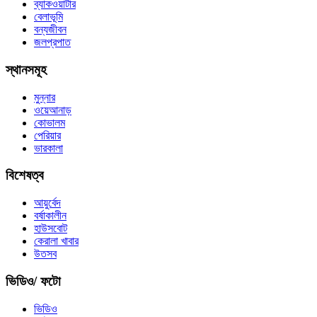
ব্যাকওয়াটার
বেলাভূমি
বন্যজীবন
জলপ্রপাত
স্থানসমূহ
মুন্নার
ওয়েআনাড়
কোভালম
পেরিয়ার
ভারকালা
বিশেষত্ব
আয়ুর্বেদ
বর্ষাকালীন
হাউসবোট
কেরালা খাবার
উতসব
ভিডিও/ ফটো
ভিডিও