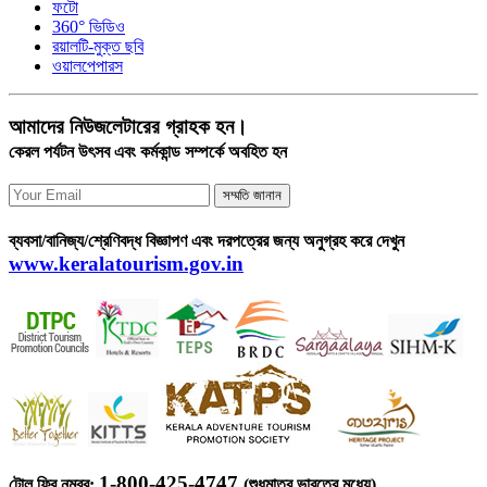
ফটো
360° ভিডিও
রয়ালটি-মুক্ত ছবি
ওয়ালপেপারস
আমাদের নিউজলেটারের গ্রাহক হন।
কেরল পর্যটন উৎসব এবং কর্মকান্ড সম্পর্কে অবহিত হন
সম্মতি জানান
ব্যবসা/বানিজ্য/শ্রেণিবদ্ধ বিজ্ঞাপণ এবং দরপত্রের জন্য অনুগ্রহ করে দেখুন
www.keralatourism.gov.in
1-800-425-4747
টোল ফ্রি নম্বর:
(শুধুমাত্র ভারতের মধ্যে)