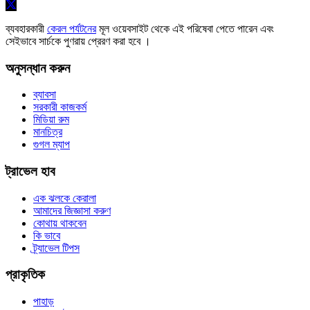
ব্যবহারকারী
কেরল পর্যটনের
মূল ওয়েবসাইট থেকে এই পরিষেবা পেতে পারেন এবং
সেইভাবে সার্চকে পুণরায় প্রেরণ করা হবে ।
অনুসন্ধান করুন
ব্যাবসা
সরকারী কাজকর্ম
মিডিয়া রুম
মানচিত্র
গুগল ম্যাপ
ট্রাভেল হাব
এক ঝলকে কেরালা
আমাদের জিজ্ঞাসা করুণ
কোথায় থাকবেন
কি ভাবে
ট্র্যাভেল টিপস
প্রাকৃতিক
পাহাড়