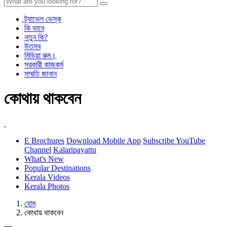
ট্র্যাভেল ডেস্ক
কি ভাবে
নতুন কি?
উতসব
মিডিয়া রুম।
সরকারী কাজকর্ম
সম্মতি জানান
কোথায় থাকবেন
E Brochures
Download Mobile App
Subscribe YouTube
Channel
Kalaripayattu
What's New
Popular Destinations
Kerala Videos
Kerala Photos
হোম
কোথায় থাকবেন