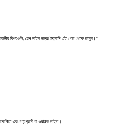
য়োজনীয় বিশয়গুলি, হেল্প লাইন নম্বর ইত্যাদি এই পেজ থেকে জানুন।"
িযোগিতা এবং বণ্যপ্রানী বা ওয়াইল্ড লাইফ।