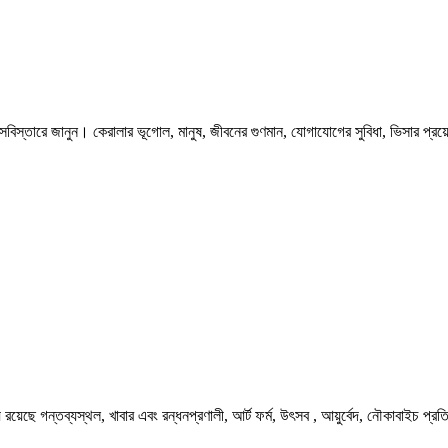
সবিস্তারে জানুন। কেরালার ভূগোল, মানুষ, জীবনের গুণমান, যোগাযোগের সুবিধা, ভিসার প্র
ছে গন্তব্যস্থল, খাবার এবং রন্ধনপ্রণালী, আর্ট ফর্ম, উৎসব , আয়ুর্বেদ, নৌকাবাইচ প্রত