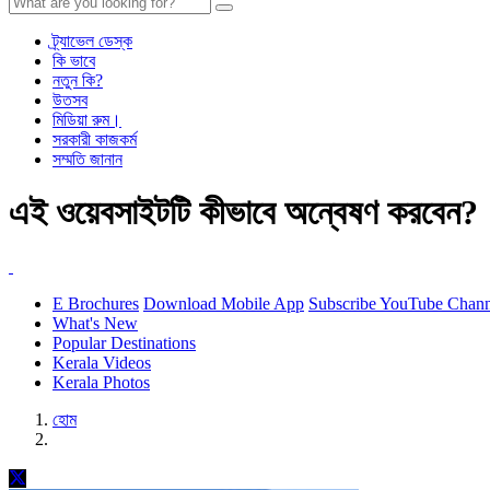
ট্র্যাভেল ডেস্ক
কি ভাবে
নতুন কি?
উতসব
মিডিয়া রুম।
সরকারী কাজকর্ম
সম্মতি জানান
এই ওয়েবসাইটটি কীভাবে অন্বেষণ করবেন?
E Brochures
Download Mobile App
Subscribe YouTube Chann
What's New
Popular Destinations
Kerala Videos
Kerala Photos
হোম