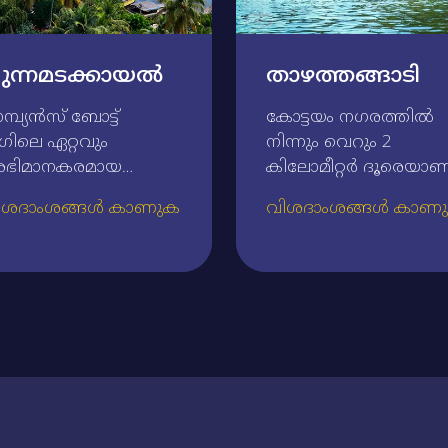
ുന്നമടക്കായല്‍
താഴത്തങ്ങാടി
മ്പ്യന്‍സ്‌ ബോട്ട്‌
കോട്ടയം നഗരത്തില്‍
ഗിലെ ഏറ്റവും
നിന്നും വെറും 2
ഭിമാനകരമായ
കിലോമീറ്റര്‍ ദൂരെയാണ്
ഹ്‌റു ട്രോഫി
ചരിത്ര പ്രധാനമായ
ിശദാംശങ്ങൾ കാണുക
വിശദാംശങ്ങൾ കാണ
്ളംകളി നടക്കുന്ന
താഴത്തങ്ങാടി.
ന്നമടക്കായല്‍
ചാമ്പ്യന്‍സ്‌ ബോട്ട്‌
ലപ്പുഴയിലെ അതി
ലീഗിലെ പ്രധാന
നോഹരമായ
മത്സരങ്ങളില്‍ ഒന്നായ
ടാകമാണ്‌.
ഈ മത്സരം നടക്കുന്നത്
.ബി.എല്‍.
താഴത്തങ്ങാടിയിലെ
ീസണിന്റെ തുടക്കം
മീനച്ചിലാറിലാണ്‌. 17 - 
റിക്കുന്ന ഇവിടുത്തെ
നൂറ്റാണ്ടുകളില്‍
്സരത്തില്‍ വിജയിച്ച്‌
തെക്കുംകൂര്‍
രോഫി നേടുക എന്നത്‌
രാജാക്കന്മാരുടെ