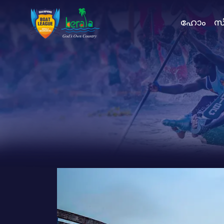
ഹോം
സി