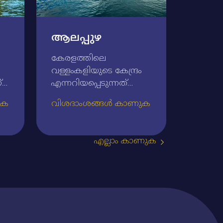
ആലപ്പുഴ
കേരളത്തിലെ
വള്ളംകളിയുടെ കേന്ദ്രം
‌
എന്നറിയപ്പെടുന്നത്‌
ആലപ്പുഴയാണ്‌.
ുക
വിശദാംശങ്ങൾ കാണുക
കായലുകള്‍, നദികള്‍,
തോടുകള്‍ (കനാലുകള്‍)
അറേബ്യന്‍
എല്ലാം കാണുക
മഹാസമുദ്രത്തിന്റെ
‌
സാമീപ്യം ഇവയെല്ലാം
കൊണ്ട്‌ 'കിഴക്കിന്റെ
18
വെനീസ്‌' എന്ന പേര്‌
ആലപ്പുഴയ്‌ക്ക്‌
അന്വര്‍ത്ഥമാണ്‌.
അതുകൊണ്ടു തന്നെ