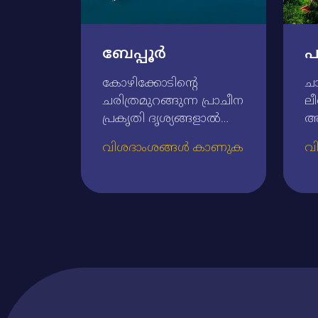
ബേപ്പൂര്‍
പ
കോഴിക്കോടിന്റെ
ചാ
ചരിത്രമുറങ്ങുന്ന പ്രാചീന
ലീ
പ്രകൃതി ദൃശ്യങ്ങളാല്‍
അ
സുന്ദരവുമായ ബേപ്പൂര്‍,
നെ
വിശദാംശങ്ങൾ കാണുക
വ
ചാമ്പ്യന്‍സ്‌ ബോട്ട്‌
വള
ലീഗിന്റെ വടക്കന്‍
പു
കേരളത്തിലെ ഒരേ ഒരു
ആ
വേദിയാണ്‌.
മ
നൂറ്റാണ്ടുകള്‍ പഴക്കമുള്ള
ത
ഉരു എന്ന തടിക്കപ്പല്‍
സി
നിര്‍മ്മാണത്തിനു പേരു
സ
കേട്ട ബേപ്പൂര്‍ വിനോദ
കു
സഞ്ചാരത്തിന്റെ പ്രധാന
മത
കേന്ദ്രമാണ്‌. ചാലിയാര്‍
ട്