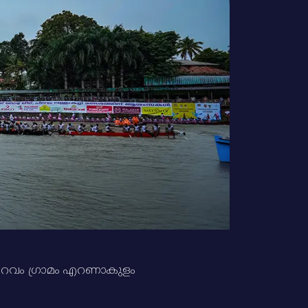
. പിറവം ഗ്രാമം എറണാകുളം