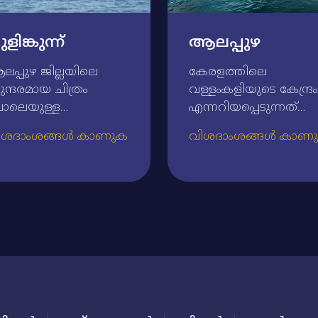
ളിങ്കുന്ന്‌
ആലപ്പുഴ
പ്പുഴ ജില്ലയിലെ
കേരളത്തിലെ
ന്ദരമായ ചിത്രം
വള്ളംകളിയുടെ കേന്ദ്രം
ോലെയുള്ള
എന്നറിയപ്പെടുന്നത്‌
രദേശമാണ്‌ പുളിങ്കുന്ന്‌.
ആലപ്പുഴയാണ്‌.
ിശദാംശങ്ങൾ കാണുക
വിശദാംശങ്ങൾ കാണ
്തരിച്ച മുന്‍
കായലുകള്‍, നദികള്‍,
രധാനമന്ത്രി രാജീവ്‌
തോടുകള്‍ (കനാലുകള്
ാന്ധിയുടെ
അറേബ്യന്‍
‌മരണാര്‍ത്ഥം പമ്പാ
മഹാസമുദ്രത്തിന്റെ
ിയില്‍ നടത്തുന്ന
സാമീപ്യം ഇവയെല്ലാം
ളിങ്കുന്ന്‌ വള്ളംകളി
കൊണ്ട്‌ 'കിഴക്കിന്റെ
റെ നയനാനന്ദകരവും
വെനീസ്‌' എന്ന പേര്‌
മ്പ്യന്‍സ്‌ ബോട്ട്‌ ലീഗില്‍
ആലപ്പുഴയ്‌ക്ക്‌
്‍പ്പെട്ടതുമാണ്‌.കേരളത്തിലെ
അന്വര്‍ത്ഥമാണ്‌.
രാമീണ ജീവിതത്തിന്റെ
അതുകൊണ്ടു തന്നെ