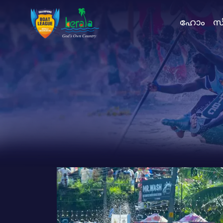
ഹോം
സി