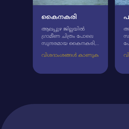
കൈനകരി
പു
ആലപ്പുഴ ജില്ലയില്‍
ആല
ഗ്രാമീണ ചിത്രം പോലെ
സു
സുന്ദരമായ കൈനകരി,
പ
പരമ്പരാഗത ചുണ്ടന്‍
പ്
വിശദാംശങ്ങൾ കാണുക
വ
വള്ളംകളിക്ക്‌ ഏറെ
അന
പ്രശസ്‌തമാണ്‌.
പ്
ചാമ്പ്യന്‍സ്‌ ബോട്ട്‌
ഗ
ലീഗിന്റെ ഭാഗമായ
സ്
കൈനകരി വള്ളംകളി,
നദ
ഇവിടുത്തെ
പു
കായലുകളിലാണ്‌
ഏ
നടത്തുന്നത്‌. പച്ചപുതച്ച
ചാ
നെല്‍പ്പാടങ്ങളാലും
ഉള
വിവിധ തരത്തിലുള്ള
ഗ്