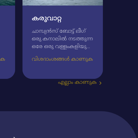
കരുവാറ്റ
ചാമ്പ്യന്‍സ്‌ ബോട്ട്‌ ലീഗ്‌
ഒരു കനാലില്‍ നടത്തുന്ന
ഒരേ ഒരു വള്ളംകളിയുടെ
വേദിയാണ്‌
ുക
വിശദാംശങ്ങൾ കാണുക
ആലപ്പുഴയില്‍ ഹരിപ്പാട്‌
‍)
താലൂക്കിലെ
കരുവാറ്റ.അറബിക്കടലിലേക്ക്‌
എല്ലാം കാണുക
എത്തിച്ചേരുന്ന അച്ചന്‍
കോവിലാറ്റിലെയും പമ്പാ
നദിയിലേയും ജലം ഒരു
തോട്ടിലൂടെ ഒഴുകുന്ന
വഴിയിലാണ്‌ തോട്ടപ്പിള്ളി
സ്‌പില്‍വേ സ്ഥിതി
ചെയ്യുന്നത്‌. ഇവിടെ