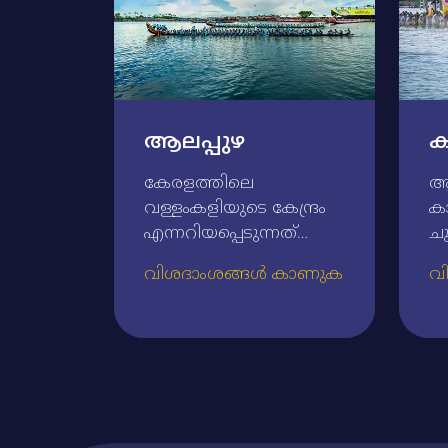
ആലപ്പുഴ
ക
കേരളത്തിലെ
ആല
വള്ളംകളിയുടെ കേന്ദ്രം
ക
എന്നറിയപ്പെടുന്നത്‌
ചു
ആലപ്പുഴയാണ്‌.
ആദ
വിശദാംശങ്ങൾ കാണുക
വ
കായലുകള്‍, നദികള്‍,
നട
തോടുകള്‍ (കനാലുകള്‍)
പ്
അറേബ്യന്‍
പ
മഹാസമുദ്രത്തിന്റെ
കാ
സാമീപ്യം ഇവയെല്ലാം
സി
കൊണ്ട്‌ 'കിഴക്കിന്റെ
ന
വെനീസ്‌' എന്ന പേര്‌
- 