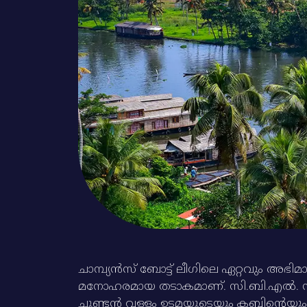
ചാമ്പ്യന്‍സ്‌ ബോട്ട്‌ ലീഗിലെ ഏറ്റവും 
മനോഹരമായ തടാകമാണ്‌. സി.ബി.എല്‍. സീസണ
ചുണ്ടന്‍ വള്ളം ഉടമയുടെയും ക്ലബ്ബിന്റെയ