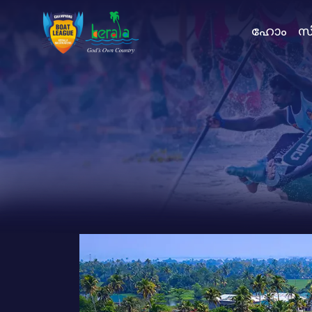
ഹോം
സി