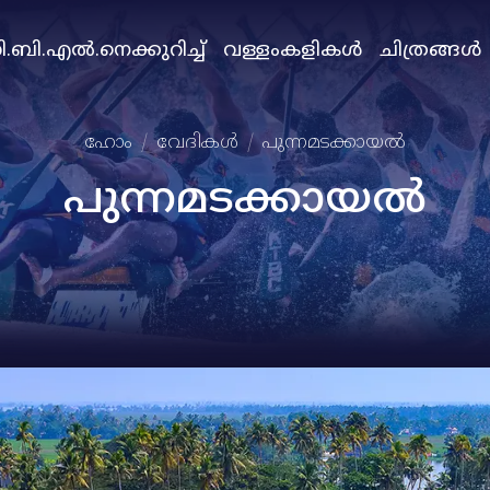
.ബി.എല്‍.നെക്കുറിച്ച്
വള്ളംകളികള്‍
ചിത്രങ്ങള്‍
ഹോം
വേദികള്‍
പുന്നമടക്കായല്‍
പുന്നമടക്കായല്‍