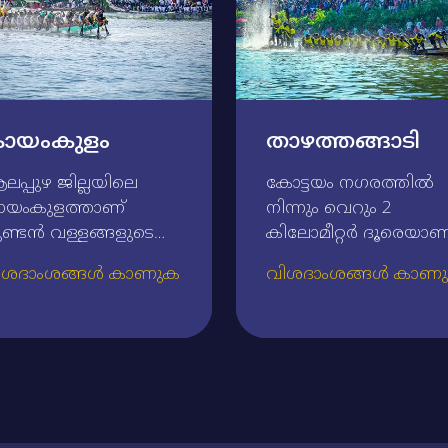
ായംകുളം
താഴത്തങ്ങാടി
പ്പുഴ ജില്ലയിലെ
കോട്ടയം നഗരത്തില്‍
ായംകുളത്താണ്‌
നിന്നും വെറും 2
ണ്ടന്‍ വള്ളങ്ങളുടെ
കിലോമീറ്റര്‍ ദൂരെയാണ്
്യ മത്സരം
ചരിത്ര പ്രധാനമായ
ിശദാംശങ്ങൾ കാണുക
വിശദാംശങ്ങൾ കാണ
ന്നിട്ടുള്ളത്‌. ചരിത്ര
താഴത്തങ്ങാടി.
രാധാന്യമുള്ള ഈ
ചാമ്പ്യന്‍സ്‌ ബോട്ട്‌
ട്ടണത്തിലെ കായംകുളം
ലീഗിലെ പ്രധാന
യലില്‍ വച്ചാണ്‌
മത്സരങ്ങളില്‍ ഒന്നായ
.ബി.എല്‍. മത്സരം
ഈ മത്സരം നടക്കുന്നത്
ടക്കുന്നതും.കായംകുളം
താഴത്തങ്ങാടിയിലെ
ചെമ്പകശ്ശേരി
മീനച്ചിലാറിലാണ്‌. 17 - 