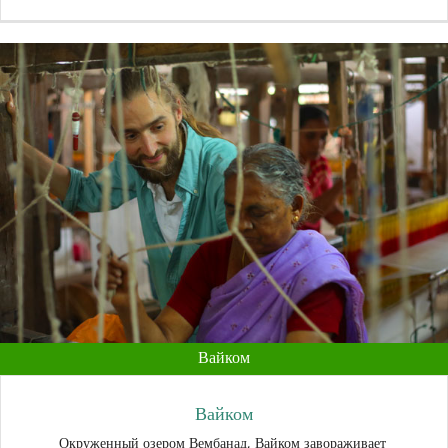
Вайком
Вайком
Окруженный озером Вембанад, Вайком завораживает