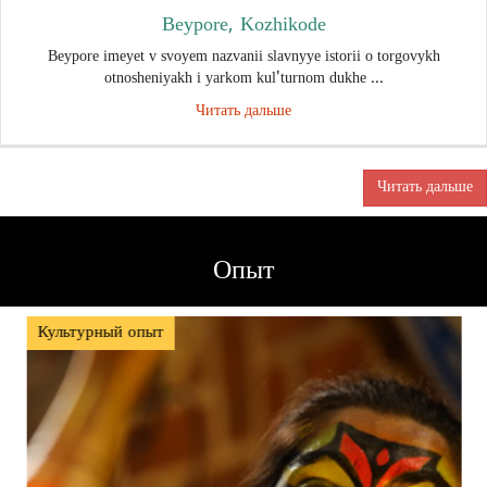
Beypore, Kozhikode
Beypore imeyet v svoyem nazvanii slavnyye istorii o torgovykh
otnosheniyakh i yarkom kul'turnom dukhe ...
Читать дальше
Читать дальше
Опыт
Собственный Опыт