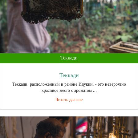
Теккади
Теккади
Теккади, расположенный в районе Идукки, - это невероятно
красивое место с ароматом ...
Читать дальше