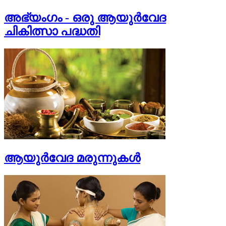
അഭ്യംഗം - ഒരു ആയുര്‍വേദ
ചികിത്സാ പദ്ധതി
ആയുര്‍വേദ മരുന്നുകള്‍