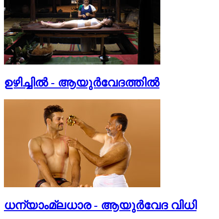
ഉഴിച്ചില്‍ - ആയുര്‍വേദത്തില്‍
ധന്യാംമ്ലധാര - ആയുര്‍വേദ വിധി