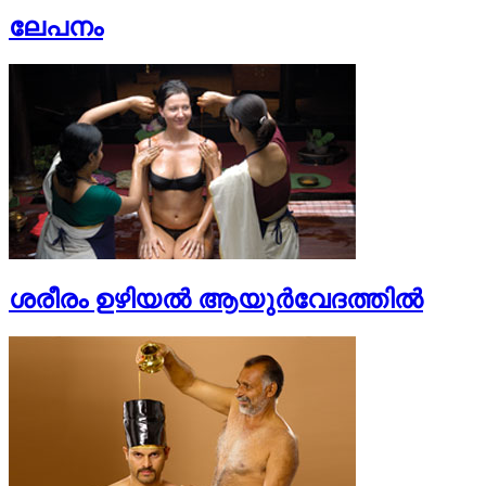
ലേപനം
ശരീരം ഉഴിയല്‍ ആയുര്‍വേദത്തില്‍