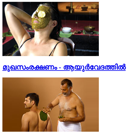
മുഖസംരക്ഷണം - ആയുര്‍വേദത്തില്‍