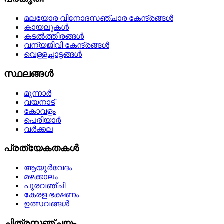
മലയോര വിനോദസഞ്ചാര കേന്ദ്രങ്ങള്‍
കായലുകള്‍
കടല്‍ത്തീരങ്ങള്‍
വന്യജീവി കേന്ദ്രങ്ങള്‍
വെള്ളച്ചാട്ടങ്ങള്‍
സ്ഥലങ്ങള്‍
മൂന്നാര്‍
വയനാട്
കോവളം
പെരിയാര്‍
വര്‍ക്കല
പ്രത്യേകതകള്‍
ആയുര്‍വേദം
മഴക്കാലം
പുരവഞ്ചി
കേരള ഭക്ഷണം
ഉത്സവങ്ങള്‍
ചിത്രസഞ്ചയം