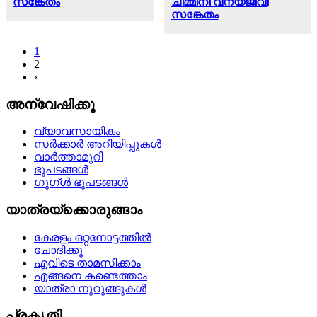
സങ്കേതം
ചിമ്മിനി വന്യജീവി
സങ്കേതം
1
2
›
അന്വേഷിക്കൂ
വ്യാവസായികം
സര്‍ക്കാര്‍ അറിയിപ്പുകള്‍
വാര്‍ത്താമുറി
ഭൂപടങ്ങള്‍
ഗൂഗ്ള്‍ ഭൂപടങ്ങള്‍
യാത്രയ്‌ക്കൊരുങ്ങാം
കേരളം ഒറ്റനോട്ടത്തില്‍
ചോദിക്കൂ
എവിടെ താമസിക്കാം
എങ്ങനെ കണ്ടെത്താം
യാത്രാ നുറുങ്ങുകള്‍
പ്രകൃതി