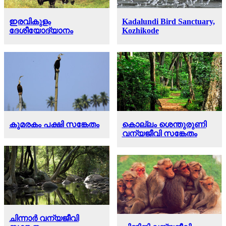
ഇരവികുളം
Kadalundi Bird Sanctuary,
ദേശീയോദ്യാനം
Kozhikode
കുമരകം പക്ഷി സങ്കേതം
കൊല്ലം ശെന്തുരുണി
വന്യജീവി സങ്കേതം
ചിന്നാര്‍ വന്യജീവി