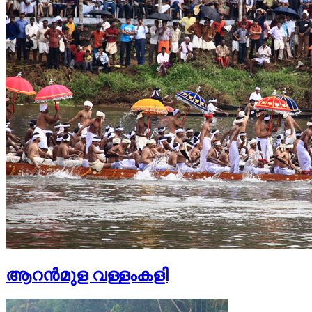
ആറന്‍മുള വള്ളംകളി