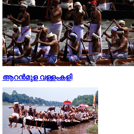
ആറന്‍മുള വള്ളംകളി