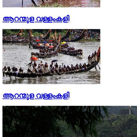
ആറന്മുള വള്ളംകളി
ആറന്മുള വള്ളംകളി