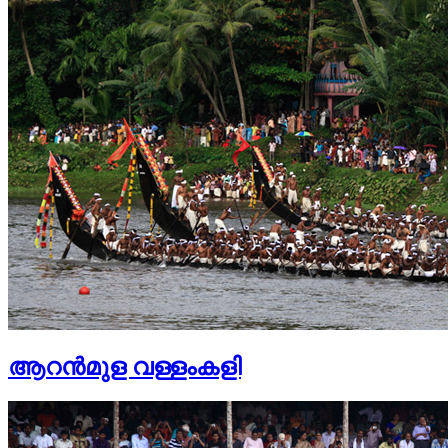
ആറന്‍മുള വള്ളംകളി