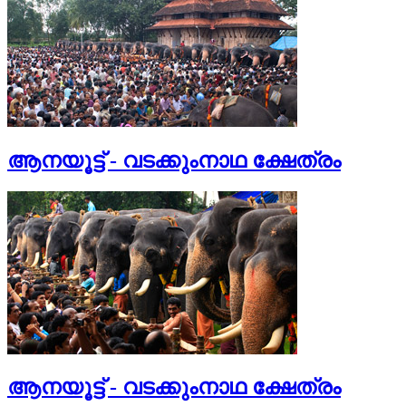
ആനയൂട്ട് - വടക്കുംനാഥ ക്ഷേത്രം
ആനയൂട്ട് - വടക്കുംനാഥ ക്ഷേത്രം