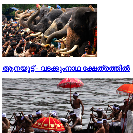
ആനയൂട്ട് - വടക്കുംനാഥ ക്ഷേത്രത്തില്‍