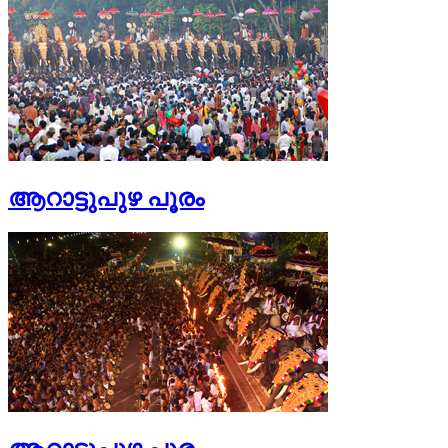
ആറാട്ടുപുഴ പൂരം