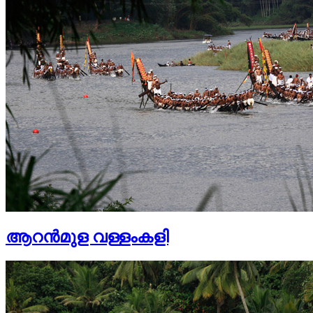
ആറന്‍മുള വള്ളംകളി