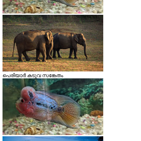
പെരിയാര്‍ കടുവ സങ്കേതം