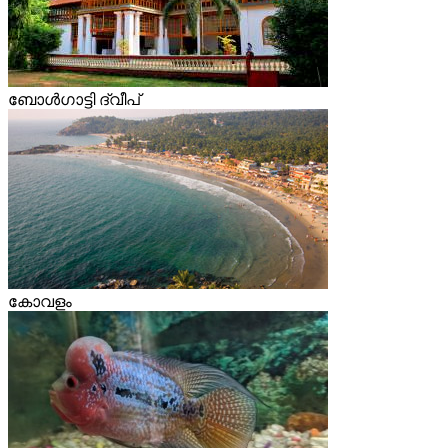
ബോള്‍ഗാട്ടി ദ്വീപ്
കോവളം