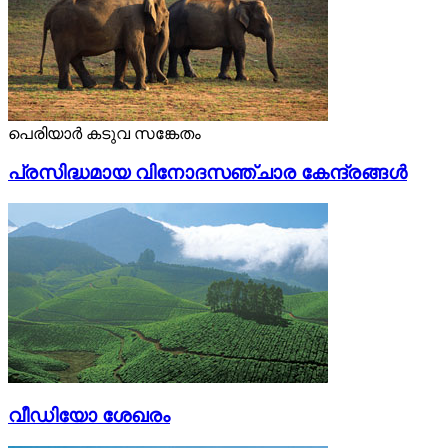
പെരിയാര്‍ കടുവ സങ്കേതം
പ്രസിദ്ധമായ വിനോദസഞ്ചാര കേന്ദ്രങ്ങള്‍
വീഡിയോ ശേഖരം