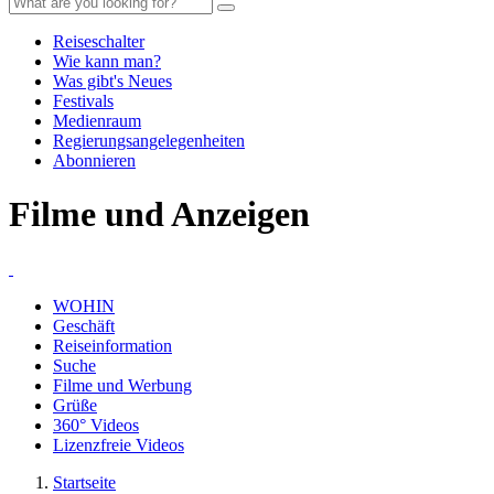
Reiseschalter
Wie kann man?
Was gibt's Neues
Festivals
Medienraum
Regierungsangelegenheiten
Abonnieren
Filme und Anzeigen
WOHIN
Geschäft
Reiseinformation
Suche
Filme und Werbung
Grüße
360° Videos
Lizenzfreie Videos
Startseite