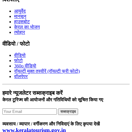
आयुर्वेद
मानसून
हाउसबोट
केरल का भोजन
त्योहार
वीडियो / फोटो
वीडियो
फोटो
360o वीडियो
रॉयल्टी मुक्त तस्वीरें (रॉयल्टी फ्री फोटो)
वॉलपेपर
हमारे न्यूजलेटर सब्सक्राइब करें
केरल टूरिज्म की आयोजनों और गतिविधियों को सूचित किया गए
सब्सक्राइब
व्यवसाय / व्यापार / वर्गीकरण और निविदाएं के लिए कृपया देखें
www.keralatourism.gov.in