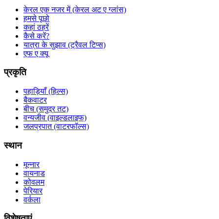
केरल एक नजर में (केरल अट ए ग्लांस)
हमसे पूछो
कहां ठहरें
कैसे करें?
यात्रा के सुझाव (ट्रैवल टिप्स)
एफ ए क्यू
प्रकृति
पहाड़ियाँ (हिल्स)
बैकवाटर
बीच (समुद्र तट)
वन्यजीव (वाइल्डलाइफ)
जलप्रपात (वाटरफॉल्स)
स्थान
मून्नार
वायनाड
कोवलम
पेरियार
वर्कला
विशेषताएं