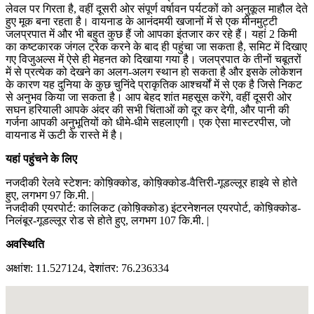
लेवल पर गिरता है, वहीं दूसरी ओर संपूर्ण वर्षावन पर्यटकों को अनुकूल माहौल देते
हुए मूक बना रहता है। वायनाड के आनंदमयी खजानों में से एक मीनमुट्टी
जलप्रपात में और भी बहुत कुछ हैं जो आपका इंतजार कर रहे हैं। यहां 2 किमी
का कष्टकारक जंगल ट्रेक करने के बाद ही पहुंचा जा सकता है, समिट में दिखाए
गए विजुअल्स में ऐसे ही मेहनत को दिखाया गया है। जलप्रपात के तीनों चबूतरों
में से प्रत्येक को देखने का अलग-अलग स्थान हो सकता है और इसके लोकेशन
के कारण यह दुनिया के कुछ चुनिंदे प्राकृतिक आश्चर्यों में से एक है जिसे निकट
से अनुभव किया जा सकता है। आप बेहद शांत महसूस करेंगे, वहीं दूसरी ओर
सघन हरियाली आपके अंदर की सभी चिंताओं को दूर कर देगी, और पानी की
गर्जना आपकी अनुभूतियों को धीमे-धीमे सहलाएगी। एक ऐसा मास्टरपीस, जो
वायनाड में ऊटी के रास्ते में है।
यहां पहुंचने के लिए
नजदीकी रेलवे स्टेशन: कोष़िक्कोड, कोष़िक्कोड-वैत्तिरी-गूडल्लूर हाइवे से होते
हुए, लगभग 97 कि.मी. |
नजदीकी एयरपोर्ट: कालिकट (कोष़िक्कोड) इंटरनेशनल एयरपोर्ट, कोष़िक्कोड-
निलंबूर-गूडल्लूर रोड से होते हुए, लगभग 107 कि.मी. |
अवस्थिति
अक्षांश: 11.527124, देशांतर: 76.236334