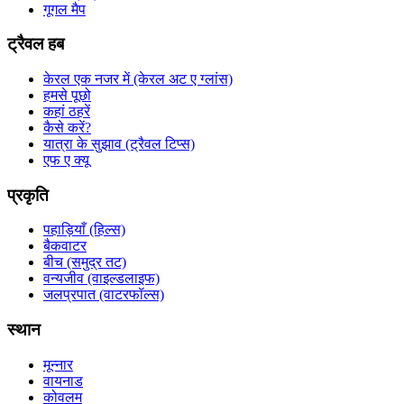
गूगल मैप
ट्रैवल हब
केरल एक नजर में (केरल अट ए ग्लांस)
हमसे पूछो
कहां ठहरें
कैसे करें?
यात्रा के सुझाव (ट्रैवल टिप्स)
एफ ए क्यू
प्रकृति
पहाड़ियाँ (हिल्स)
बैकवाटर
बीच (समुद्र तट)
वन्यजीव (वाइल्डलाइफ)
जलप्रपात (वाटरफॉल्स)
स्थान
मून्नार
वायनाड
कोवलम