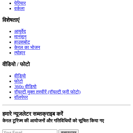
पेरियार
वर्कला
विशेषताएं
आयुर्वेद
मानसून
हाउसबोट
केरल का भोजन
त्योहार
वीडियो / फोटो
वीडियो
फोटो
360o वीडियो
रॉयल्टी मुक्त तस्वीरें (रॉयल्टी फ्री फोटो)
वॉलपेपर
हमारे न्यूजलेटर सब्सक्राइब करें
केरल टूरिज्म की आयोजनों और गतिविधियों को सूचित किया गए
सब्सक्राइब