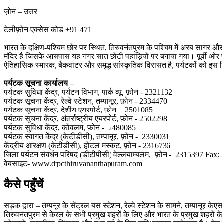
ज़ोन – उत्तर
टेलीफ़ोन एक्सेस कोड +91 471
भारत के दक्षिण-पश्चिम छोर पर स्थित, तिरुवनंतपुरम के पश्चिम में अरब सागर और 
मंदिर है जिसके आसपास यह नगर सात छोटी पहाड़ियों पर बनाया गया। पूर्वी ओर पश्चि
ऐतिहासिक स्मारक, बैकवाटर और समृद्ध सांस्कृतिक विरासत है, पर्यटकों को इस
पर्यटक सूचना कार्यालय –
पर्यटक सुविधा केंद्र, पर्यटन विभाग, पार्क व्यू, फ़ोन - 2321132
पर्यटक सूचना केंद्र, रेल्वे स्टेशन, तम्पानूर, फ़ोन - 2334470
पर्यटक सूचना केंद्र, देशीय एयरपोर्ट, फ़ोन - 2501085
पर्यटक सूचना केंद्र, अंतर्राष्ट्रीय एयरपोर्ट, फ़ोन - 2502298
पर्यटक सुविधा केंद्र, कोवलम, फ़ोन - 2480085
पर्यटक स्वागत केंद्र (केटीडीसी), तम्पानूर, फ़ोन - 2330031
केंद्रीय आरक्षण (केटीडीसी), होटल मस्कट, फ़ोन - 2316736
जिला पर्यटन संवर्धन परिषद (डीटीपीसी) वेल्लयाम्बलम, फ़ोन - 2315397 Fax
वेबसाइट- www.dtpcthiruvananthapuram.com
कैसे पहुँचें
सड़क द्वारा – तम्पनूर के सेंट्रल बस स्टेशन, रेल्वे स्टेशन के सामने, तम्पानूर 
तिरुवनंतपुरम से केरल के सभी प्रमुख शहरों के लिए और भारत के प्रमुख शहरों के लिए