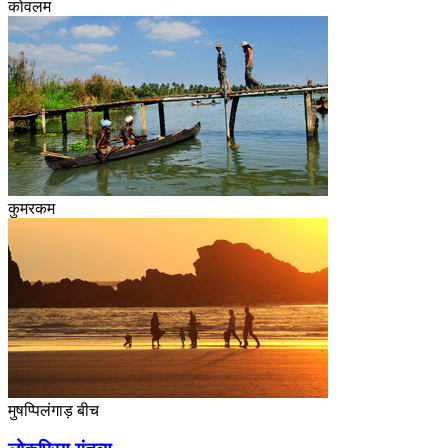
कोवलम
कुमरकम
मुषप्पिलंगाड़ बीच