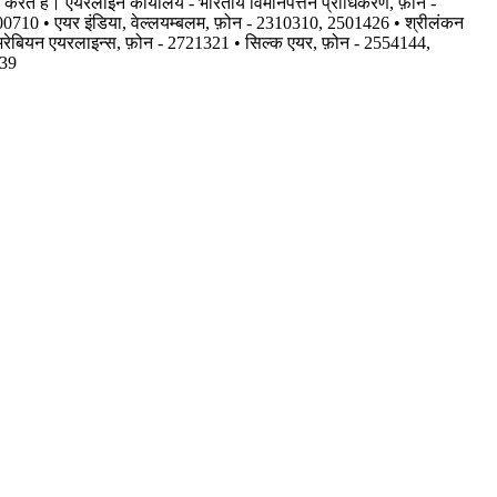
त करते हैं। एयरलाइन कार्यालय - भारतीय विमानपत्तन प्राधिकरण, फ़ोन -
00710 • एयर इंडिया, वेल्लयम्बलम, फ़ोन - 2310310, 2501426 • श्रीलंकन
अरेबियन एयरलाइन्स, फ़ोन - 2721321 • सिल्क एयर, फ़ोन - 2554144,
239