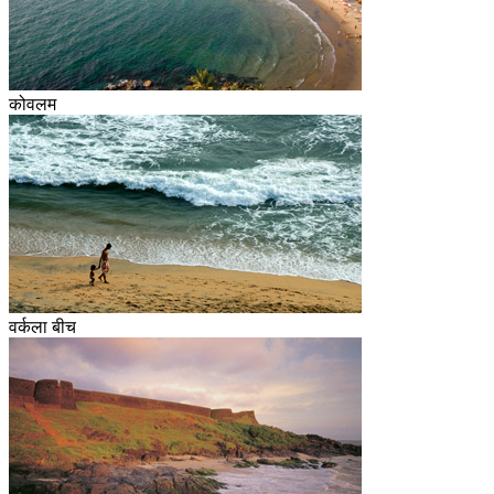
कोवलम
वर्कला बीच