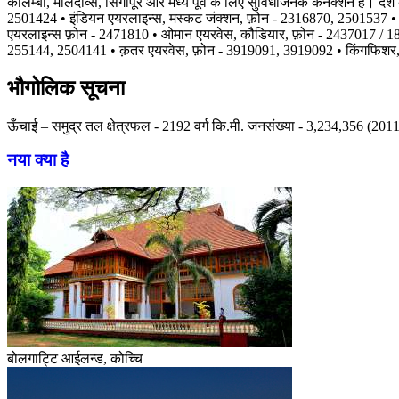
कोलम्बो, मालदीव्स, सिंगापूर और मध्य पूर्व के लिए सुविधाजनक कनेक्शन हैं। द
2501424 • इंडियन एयरलाइन्स, मस्कट जंक्शन, फ़ोन - 2316870, 2501537 • जे
एयरलाइन्स फ़ोन - 2471810 • ओमान एयरवेस, कौडियार, फ़ोन - 2437017 / 18 
255144, 2504141 • क़तर एयरवेस, फ़ोन - 3919091, 3919092 • किंगफिशर, फ
भौगोलिक सूचना
ऊँचाई – समुद्र तल क्षेत्रफल - 2192 वर्ग कि.मी. जनसंख्या - 3,234,356 (20
नया क्या है
बोलगाट्टि आईलन्ड, कोच्चि