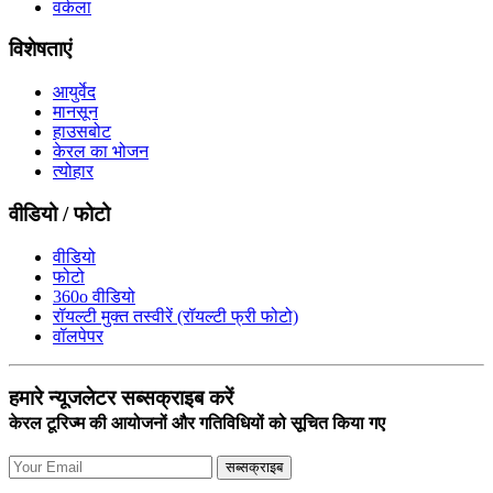
वर्कला
विशेषताएं
आयुर्वेद
मानसून
हाउसबोट
केरल का भोजन
त्योहार
वीडियो / फोटो
वीडियो
फोटो
360o वीडियो
रॉयल्टी मुक्त तस्वीरें (रॉयल्टी फ्री फोटो)
वॉलपेपर
हमारे न्यूजलेटर सब्सक्राइब करें
केरल टूरिज्म की आयोजनों और गतिविधियों को सूचित किया गए
सब्सक्राइब