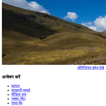
ओरिजिनल इमेज देखें
अन्वेषण करें
व्यापार
सरकारी मामले
मीडिया रूम
नक्शा (मैप)
गूगल मैप