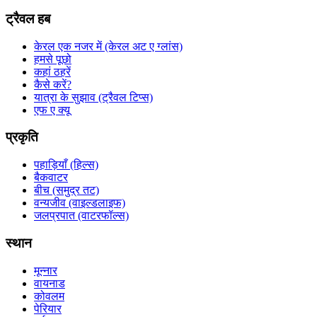
ट्रैवल हब
केरल एक नजर में (केरल अट ए ग्लांस)
हमसे पूछो
कहां ठहरें
कैसे करें?
यात्रा के सुझाव (ट्रैवल टिप्स)
एफ ए क्यू
प्रकृति
पहाड़ियाँ (हिल्स)
बैकवाटर
बीच (समुद्र तट)
वन्यजीव (वाइल्डलाइफ)
जलप्रपात (वाटरफॉल्स)
स्थान
मून्नार
वायनाड
कोवलम
पेरियार