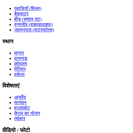
पहाड़ियाँ (हिल्स)
बैकवाटर
बीच (समुद्र तट)
वन्यजीव (वाइल्डलाइफ)
जलप्रपात (वाटरफॉल्स)
स्थान
मून्नार
वायनाड
कोवलम
पेरियार
वर्कला
विशेषताएं
आयुर्वेद
मानसून
हाउसबोट
केरल का भोजन
त्योहार
वीडियो / फोटो