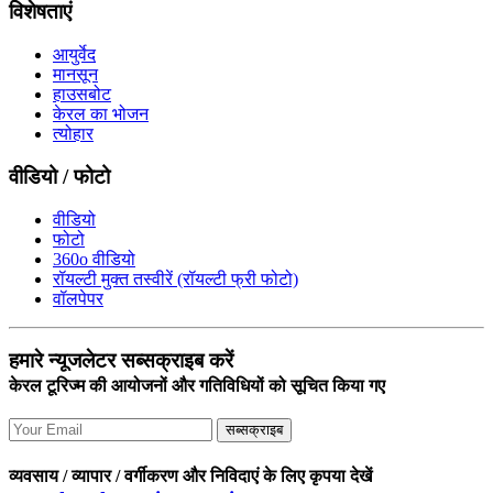
विशेषताएं
आयुर्वेद
मानसून
हाउसबोट
केरल का भोजन
त्योहार
वीडियो / फोटो
वीडियो
फोटो
360o वीडियो
रॉयल्टी मुक्त तस्वीरें (रॉयल्टी फ्री फोटो)
वॉलपेपर
हमारे न्यूजलेटर सब्सक्राइब करें
केरल टूरिज्म की आयोजनों और गतिविधियों को सूचित किया गए
सब्सक्राइब
व्यवसाय / व्यापार / वर्गीकरण और निविदाएं के लिए कृपया देखें