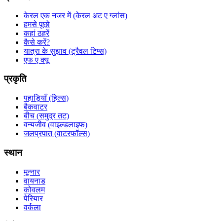
केरल एक नजर में (केरल अट ए ग्लांस)
हमसे पूछो
कहां ठहरें
कैसे करें?
यात्रा के सुझाव (ट्रैवल टिप्स)
एफ ए क्यू
प्रकृति
पहाड़ियाँ (हिल्स)
बैकवाटर
बीच (समुद्र तट)
वन्यजीव (वाइल्डलाइफ)
जलप्रपात (वाटरफॉल्स)
स्थान
मून्नार
वायनाड
कोवलम
पेरियार
वर्कला