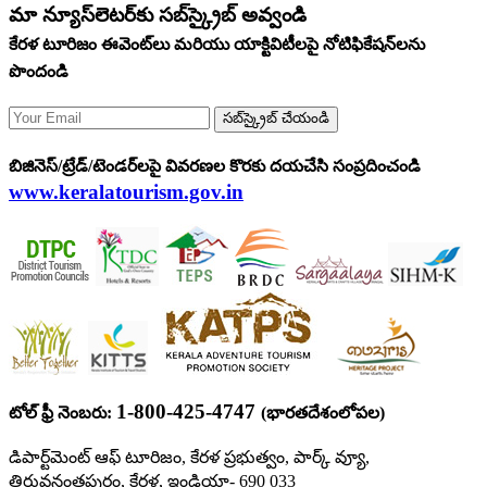
మా న్యూస్‌లెటర్‌కు సబ్‌స్క్రైబ్ అవ్వండి
కేరళ టూరిజం ఈవెంట్‌లు మరియు యాక్టివిటీలపై నోటిఫికేషన్‌లను
పొందండి
సబ్‌స్క్రైబ్ చేయండి
బిజినెస్/ట్రేడ్/టెండర్‌లపై వివరణల కొరకు దయచేసి సంప్రదించండి
www.keralatourism.gov.in
1-800-425-4747
టోల్ ఫ్రీ నెంబరు:
(భారతదేశంలోపల)
డిపార్ట్‌మెంట్ ఆఫ్ టూరిజం, కేరళ ప్రభుత్వం, పార్క్ వ్యూ,
తిరువనంతపురం, కేరళ, ఇండియా- 690 033