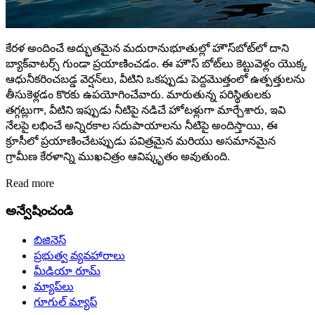
కేరళ అందించే అద్భుతమైన మదురానుభూతుల్లో హౌస్‌బోట్‌లో దాని
బ్యాక్‌వాటర్స్‌ గుండా ప్రయాణించడం. ఈ హౌస్ బోట్‌లు కెట్టువెళ్లం యొక్క
ఆధునీకరించబడ్డ వెర్షన్‌లు, వీటిని ఒకప్పుడు పెద్దమొత్తంలో ఉత్పత్తులను
తీసుకెళ్లడం కొరకు ఉపయోగించేవారు. మారుతున్న పరిస్థితులకు
తగ్గట్లుగా, వీటిని ఇప్పుడు నీటిపై నడిచే హోటళ్లుగా మార్చేశారు, ఇవి
నేలపై లభించే అన్నిరకాల సదుపాయాలను నీటిపై అందిస్తాయి, ఈ
క్రూసీలో ప్రయాణించేటప్పుడు పవిత్రమైన మరియు అసమానమైన
గ్రామీణ కేరళాన్ని ముఖచిత్రం ఆవిష్కృతం అవుతుంది.
Read more
అన్వేషించండి
బిజినెస్
ప్రభుత్వ వ్యవహారాలు
మీడియా రూమ్
మ్యాప్‌లు
గూగుల్ మ్యాప్‌