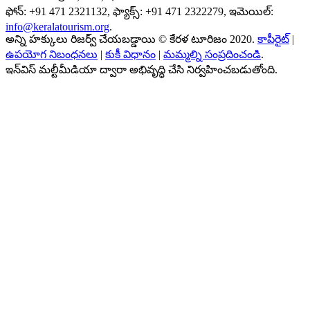
ఫోన్: +91 471 2321132, ఫ్యాక్స్: +91 471 2322279, ఇమెయిల్:
info@keralatourism.org
.
అన్ని హక్కులు రిజర్వ్ చేయబడ్డాయి © కేరళ టూరిజం 2020.
కాపీరైట్
|
ఉపయోగ నిబంధనలు
|
కుకీ విధానం
|
మమ్మల్ని సంప్రదించండి
.
ఇన్‌విస్ మల్టీమీడియా ద్వారా అభివృద్ధి చేసి నిర్వహించబడుతోంది.