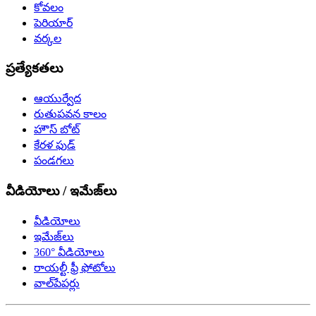
కోవలం
పెరియార్
వర్కల
ప్రత్యేకతలు
ఆయుర్వేద
రుతుపవన కాలం
హౌస్ బోట్
కేరళ ఫుడ్
పండగలు
వీడియోలు / ఇమేజ్‌లు
వీడియోలు
ఇమేజ్‌లు
360° వీడియోలు
రాయల్టీ ఫ్రీ ఫోటోలు
వాల్‌పేపర్లు