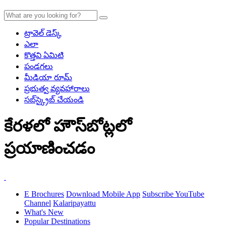
ట్రావెల్ డెస్క్
ఎలా
కొత్తవి ఏమిటి
పండగలు
మీడియా రూమ్
ప్రభుత్వ వ్యవహారాలు
సబ్‌స్క్రైబ్ చేయండి
కేరళలో హౌస్‌బోట్లలో
ప్రయాణించడం
E Brochures
Download Mobile App
Subscribe YouTube
Channel
Kalaripayattu
What's New
Popular Destinations