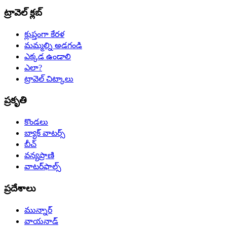
ట్రావెల్ క్లబ్
క్లుప్తంగా కేరళ
మమ్మల్ని అడగండి
ఎక్కడ ఉండాలి
ఎలా?
ట్రావెల్ చిట్కాలు
ప్రకృతి
కొండలు
బ్యాక్‌ వాటర్స్‌
బీచ్‌
వన్యప్రాణి
వాటర్‌ఫాల్స్‌
ప్రదేశాలు
మున్నార్‌
వాయనాడ్