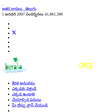
ఇతర భాషలు
తెలుగు
1 జనవరి 2007 సందర్శనలు
41,861,589
కేరళ అనుభవం
ఎక్కడకు వెళ్లండి
ఎక్కడ ఉండాలి
చేయాల్సిన పనులు
మీ ట్రిప్పు ప్లాన్ చేయండి