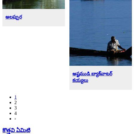
అలప్పుర
అష్టముడి బ్యాక్‌వాటర్
కయ్యలు
1
2
3
4
›
కొత్తవి ఏమిటి