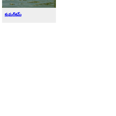
కుమర్‌కమ్‌