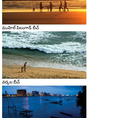
ముహిల్ పిలంగాడ్ బీచ్
వర్కల బీచ్