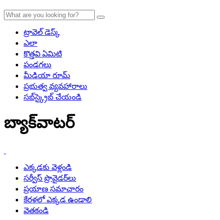
ట్రావెల్ డెస్క్
ఎలా
కొత్తవి ఏమిటి
పండగలు
మీడియా రూమ్
ప్రభుత్వ వ్యవహారాలు
సబ్‌స్క్రైబ్ చేయండి
బ్యాక్‌వాటర్
ఎక్కడకు వెళ్లండి
సర్వీస్ ప్రొవైడర్‌లు
ప్రయాణ సమాచారం
కేరళలో ఎక్కడ ఉండాలి
వెతకండి