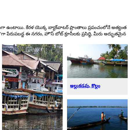
ా ఉంటాయి. కేరళ యొక్క బ్యాక్‌వాటర్ ప్రాంతాలు ప్రపంచంలోనే అత్యంత
’గా పేరుపబడ్డ ఈ నగరం, హౌస్ బోట్ క్రూసీలకు ప్రసిద్ధి, మీరు అద్భుతమైన
అల్లుకడవు, కొల్లం