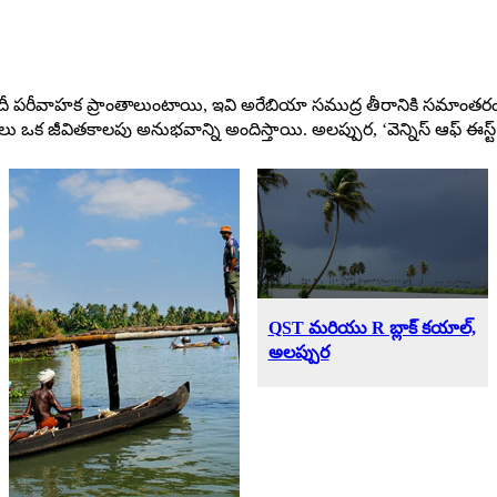
దీ పరీవాహక ప్రాంతాలుంటాయి, ఇవి అరేబియా సముద్ర తీరానికి సమాంతరంగ
ీలు ఒక జీవితకాలపు అనుభవాన్ని అందిస్తాయి. అలప్పుర, ‘వెన్నిస్ ఆఫ్ ఈస్ట్
QST మరియు R బ్లాక్‌ కయాల్‌,
అలప్పుర