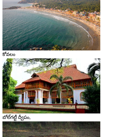
కోవలం
బోల్‌గట్టీ ద్వీపం,