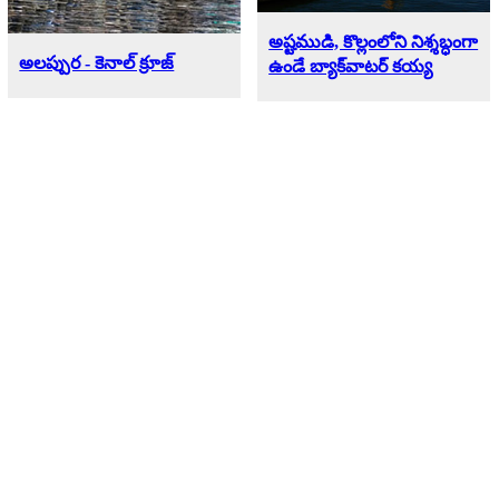
అష్టముడి, కొల్లంలోని నిశ్శబ్ధంగా
అలప్పుర - కెనాల్ క్రూజ్
ఉండే బ్యాక్‌వాటర్ కయ్య