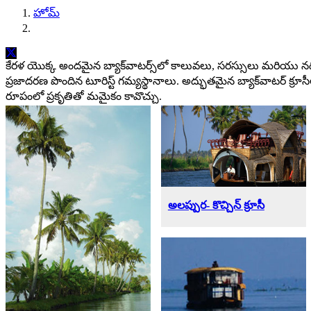
హోమ్
కేరళ యొక్క అందమైన బ్యాక్‌వాటర్స్‌లో కాలువలు, సరస్సులు మరియు న
ప్రజాదరణ పొందిన టూరిస్ట్ గమ్యస్థానాలు. అద్భుతమైన బ్యాక్‌వాటర్ క్రూస
రూపంలో ప్రకృతితో మమైకం కావొచ్చు.
?>
?>
?>
?>
?>
?>
?>
?>
అలప్పుర- కొచ్చిన్ క్రూసీ