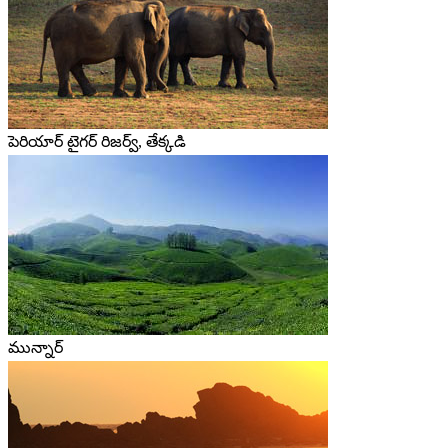
పెరియార్ టైగర్ రిజర్వ్, తేక్కడి
మున్నార్‌