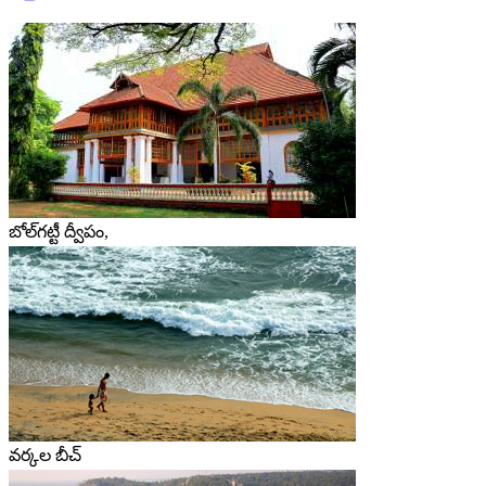
బోల్‌గట్టీ ద్వీపం,
వర్కల బీచ్