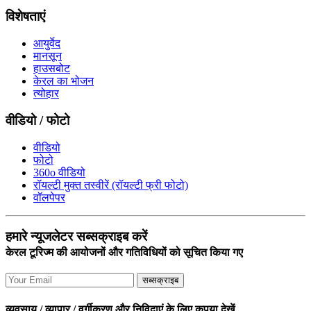
विशेषताएं
आयुर्वेद
मानसून
हाउसबोट
केरल का भोजन
त्योहार
वीडियो / फोटो
वीडियो
फोटो
360o वीडियो
रॉयल्टी मुक्त तस्वीरें (रॉयल्टी फ्री फोटो)
वॉलपेपर
हमारे न्यूजलेटर सब्सक्राइब करें
केरल टूरिज्म की आयोजनों और गतिविधियों को सूचित किया गए
सब्सक्राइब
व्यवसाय / व्यापार / वर्गीकरण और निविदाएं के लिए कृपया देखें