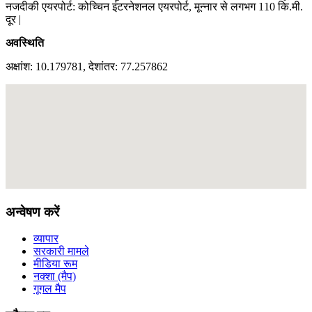
नजदीकी एयरपोर्ट: कोच्चिन इंटरनेशनल एयरपोर्ट, मून्नार से लगभग 110 कि.मी.
दूर |
अवस्थिति
अक्षांश: 10.179781, देशांतर: 77.257862
अन्वेषण करें
व्यापार
सरकारी मामले
मीडिया रूम
नक्शा (मैप)
गूगल मैप