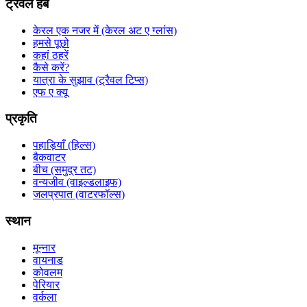
ट्रैवल हब
केरल एक नजर में (केरल अट ए ग्लांस)
हमसे पूछो
कहां ठहरें
कैसे करें?
यात्रा के सुझाव (ट्रैवल टिप्स)
एफ ए क्यू
प्रकृति
पहाड़ियाँ (हिल्स)
बैकवाटर
बीच (समुद्र तट)
वन्यजीव (वाइल्डलाइफ)
जलप्रपात (वाटरफॉल्स)
स्थान
मून्नार
वायनाड
कोवलम
पेरियार
वर्कला