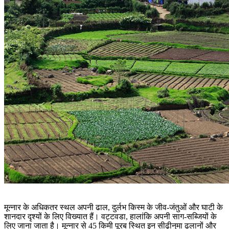
मून्नार के अधिकतर स्थल अपनी ढाल, दुर्लभ किस्म के जीव-जंतुओं और घाटी के
शानदार दृश्यों के लिए विख्यात हैं। वट्टवडा, हालांकि अपनी साग-सब्जियों के
लिए जाना जाता है। मून्नार से 45 किमी पूरब स्थित इन सीढ़ीनुमा ढलानों और