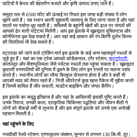
घाटियों में केरल की बेहतरीन फसलें और कृषि उत्पाद उगाए जाते हैं।
समुद्र तल से 6500 फीट की ऊंचाई पर स्थित इस जगह बड़ी संख्या में लोग
घूमने आते हैं। यह स्थान अपनी सुहावनी जलवायु के लिए जाना जाता है और यहां
सालों भर पर्याप्त धूप रहती है। सब्जियों के बहुरंगी खेतों की ढाल पर जंगलों की
आपको ढेर सारी पट्टियां मिलेंगी। आप इस इलाके में खूबसूरत युक्लिप्टस और
कोनीफेरस वृक्ष देख सकते हैं। आप यहां कई आकार की रंग-बिरंगी दुर्लभ किस्म
की तितलियां भी देख सकते हैं।
वट्टवडा को जाने वाले ट्रेकिंग मार्ग इस इलाके के कई अन्य महत्वपूर्ण स्थलों से
जुड़े हुए हैं। यहां का एक ट्रेक आपको कोडैकनाल, टॉप स्टेशन,
माट्टुपेट्टी
,
कांतल्लूर और मीशप्पुलिमला जैसे पर्यटक स्थलों तक पहुंचा सकता है। खूबसूरत
कुदरती वनस्पतियों की दुनिया में डूबने के लिए लोग इन रास्तों पर चलना पसंद
करते हैं। स्थानीय लोगों का रवैया बिल्कुल दोस्ताना होता है और वे कहीं भी
आपकी मदद को तैयार रहते हैं। निजी ऑपरेटर्स कुछ खास पैकेज भी मुहैया करते
हैं जिनमें शामिल हैं जीप सफारी, माउंटेन बाइकिंग और जंगल कैंपिंग।
इस इलाके का समृद्ध इतिहास है और यहां के आदिवासी इसकी पुष्टि करते हैं।
उनके रिवाज, उनकी कला, प्राकृतिक चिकित्सा पद्धतियां और जीवन शैली ने
लोगों को सैकड़ों वर्षों से लुभाया है और इस संपूर्ण इलाके को उनसे एक अनोखी
पहचान मिलती है।
यहां पहुंचने के लिए
नजदीकी रेलवे स्टेशन: एरणाकुलम जंक्शन, मून्नार से लगभग 130 कि.मी. दूर |