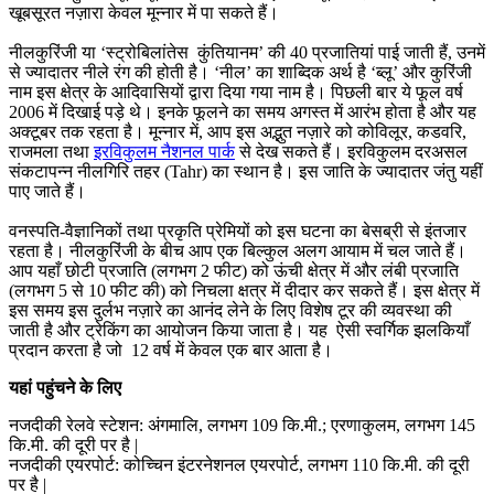
खूबसूरत नज़ारा केवल मून्नार में पा सकते हैं।
नीलकुरिंजी या ‘स्ट्रोबिलांतेस कुंतियानम’ की 40 प्रजातियां पाई जाती हैं, उनमें
से ज्यादातर नीले रंग की होती है। ‘नील’ का शाब्दिक अर्थ है ‘ब्लू’ और कुरिंजी
नाम इस क्षेत्र के आदिवासियों द्वारा दिया गया नाम है। पिछली बार ये फूल वर्ष
2006 में दिखाई पड़े थे। इनके फूलने का समय अगस्त में आरंभ होता है और यह
अक्टूबर तक रहता है। मून्नार में, आप इस अद्भुत नज़ारे को कोविलूर, कडवरि,
राजमला तथा
इरविकुलम नैशनल पार्क
से देख सकते हैं। इरविकुलम दरअसल
संकटापन्न नीलगिरि तहर (Tahr) का स्थान है। इस जाति के ज्यादातर जंतु यहीं
पाए जाते हैं।
वनस्पति-वैज्ञानिकों तथा प्रकृति प्रेमियों को इस घटना का बेसब्री से इंतजार
रहता है। नीलकुरिंजी के बीच आप एक बिल्कुल अलग आयाम में चल जाते हैं।
आप यहाँ छोटी प्रजाति (लगभग 2 फीट) को ऊंची क्षेत्र में और लंबी प्रजाति
(लगभग 5 से 10 फीट की) को निचला क्षत्र में दीदार कर सकते हैं। इस क्षेत्र में
इस समय इस दुर्लभ नज़ारे का आनंद लेने के लिए विशेष टूर की व्यवस्था की
जाती है और ट्रेकिंग का आयोजन किया जाता है। यह ऐसी स्वर्गिक झलकियाँ
प्रदान करता है जो 12 वर्ष में केवल एक बार आता है।
यहां पहुंचने के लिए
नजदीकी रेलवे स्टेशन: अंगमालि, लगभग 109 कि.मी.; एरणाकुलम, लगभग 145
कि.मी. की दूरी पर है |
नजदीकी एयरपोर्ट: कोच्चिन इंटरनेशनल एयरपोर्ट, लगभग 110 कि.मी. की दूरी
पर है |