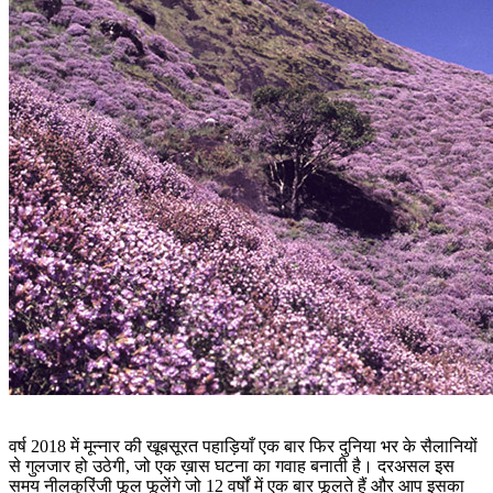
वर्ष 2018 में मून्नार की खूबसूरत पहाड़ियाँ एक बार फिर दुनिया भर के सैलानियों
से गुलजार हो उठेगी, जो एक ख़ास घटना का गवाह बनाती है। दरअसल इस
समय नीलकुरिंजी फूल फूलेंगे जो 12 वर्षों में एक बार फूलते हैं और आप इसका