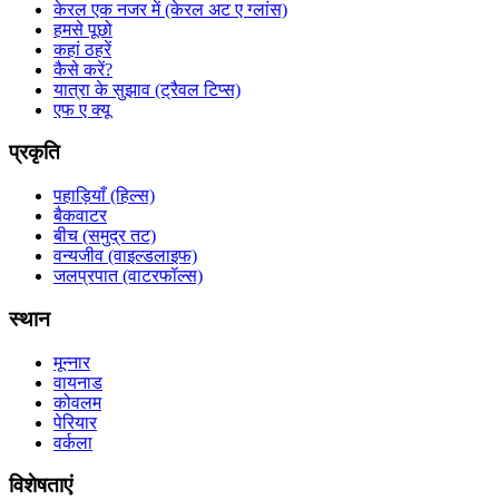
केरल एक नजर में (केरल अट ए ग्लांस)
हमसे पूछो
कहां ठहरें
कैसे करें?
यात्रा के सुझाव (ट्रैवल टिप्स)
एफ ए क्यू
प्रकृति
पहाड़ियाँ (हिल्स)
बैकवाटर
बीच (समुद्र तट)
वन्यजीव (वाइल्डलाइफ)
जलप्रपात (वाटरफॉल्स)
स्थान
मून्नार
वायनाड
कोवलम
पेरियार
वर्कला
विशेषताएं