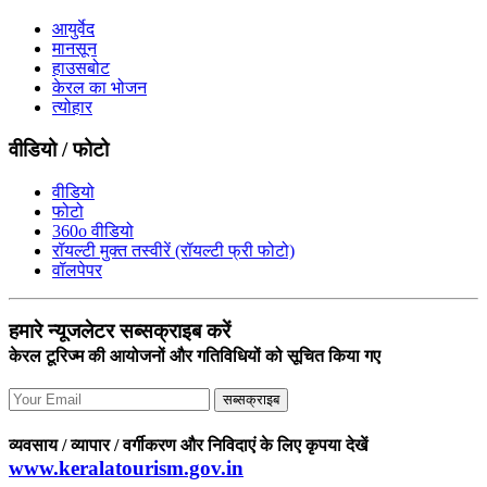
आयुर्वेद
मानसून
हाउसबोट
केरल का भोजन
त्योहार
वीडियो / फोटो
वीडियो
फोटो
360o वीडियो
रॉयल्टी मुक्त तस्वीरें (रॉयल्टी फ्री फोटो)
वॉलपेपर
हमारे न्यूजलेटर सब्सक्राइब करें
केरल टूरिज्म की आयोजनों और गतिविधियों को सूचित किया गए
सब्सक्राइब
व्यवसाय / व्यापार / वर्गीकरण और निविदाएं के लिए कृपया देखें
www.keralatourism.gov.in