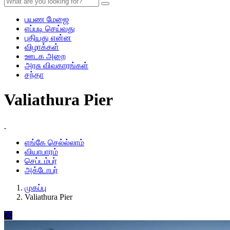
பயண மேஜை
எப்படி செய்வது
புதியது என்ன
விழாக்கள்
ஊடக அறை
அரசு விவகாரங்கள்
சந்தா
Valiathura Pier
எங்கே செல்ல்லாம்
வியாபாரம்
செப்டம்பர்
அக்டோபர்
முகப்பு
Valiathura Pier