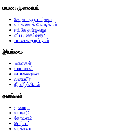
பயண முனையம்
கேரளா ஒரு பார்வை
எங்களைக் கேளுங்கள்
எங்கே தங்குவது
எப்படி செய்வது?
பயணக் குறிப்புகள்
இயற்கை
மலைகள்
காயல்கள்
கடற்கரைகள்
வனஉயிர்
நீர் வீழ்ச்சிகள்
தலங்கள்
மூணாறு
வயநாடு
கோவளம்
பெரியார்
வர்க்கலா