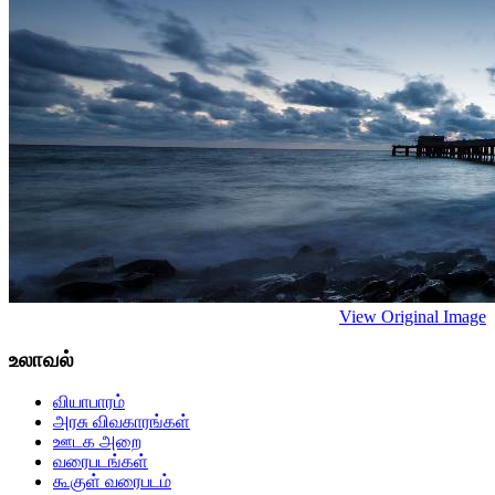
View Original Image
உலாவல்
வியாபாரம்
அரசு விவகாரங்கள்
ஊடக அறை
வரைபடங்கள்
கூகுள் வரைபடம்