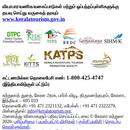
வியாபார/வணிக/வகைப்பாடுகள் மற்றும் ஒப்பந்தப்புள்ளிகளுக்கு
தயவு செய்து வருகைத் தரவும்
www.keralatourism.gov.in
1-800-425-4747
கட்டணமில்லா தொலைபேசி எண்:
(இந்தியாவிற்குள் மட்டும்)
சுற்றுலாத் துறை, கேரள அரசு, பார்க் வியூ, திருவனந்தபுரம், கேரளா,
இந்தியா – 695 033
தொலைபேசி: +91 471 2321132, ஃபேக்ஸ் : +91 471 2322279,
மின்னஞ்சல்:
info@keralatourism.org
.
அனைத்து உரிமைகளும் பதிவு செய்யப்பட்டவை © கேரளா சுற்றுலா
2020.
பதிப்புரிமை
|
பயன்பாட்டு விதிகள்
|
குக்கீ பாலிசி
|
தொடர்பு
கொள்ளுங்கள்
.