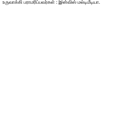
உருவாக்கி பராமரிப்பவர்கள் : இன்விஸ் மல்டிமீடியா.