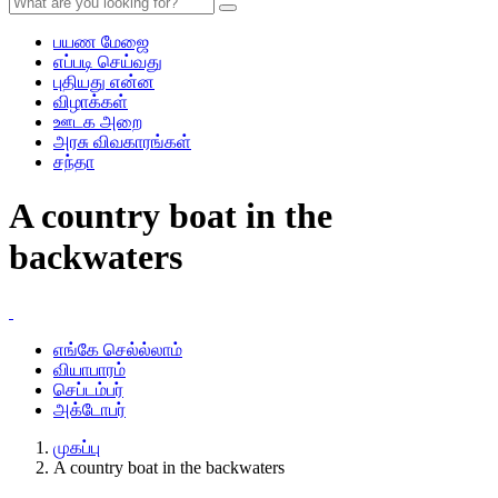
பயண மேஜை
எப்படி செய்வது
புதியது என்ன
விழாக்கள்
ஊடக அறை
அரசு விவகாரங்கள்
சந்தா
A country boat in the
backwaters
எங்கே செல்ல்லாம்
வியாபாரம்
செப்டம்பர்
அக்டோபர்
முகப்பு
A country boat in the backwaters