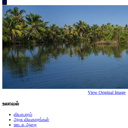
View Original Image
உலாவல்
வியாபாரம்
அரசு விவகாரங்கள்
ஊடக அறை