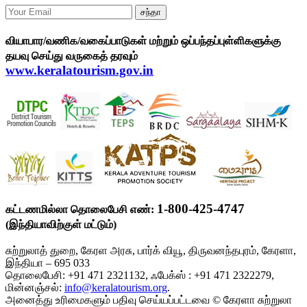
சந்தா
வியாபார/வணிக/வகைப்பாடுகள் மற்றும் ஒப்பந்தப்புள்ளிகளுக்கு
தயவு செய்து வருகைத் தரவும்
www.keralatourism.gov.in
1-800-425-4747
கட்டணமில்லா தொலைபேசி எண்:
(இந்தியாவிற்குள் மட்டும்)
சுற்றுலாத் துறை, கேரள அரசு, பார்க் வியூ, திருவனந்தபுரம், கேரளா,
இந்தியா – 695 033
தொலைபேசி: +91 471 2321132, ஃபேக்ஸ் : +91 471 2322279,
மின்னஞ்சல்:
info@keralatourism.org
.
அனைத்து உரிமைகளும் பதிவு செய்யப்பட்டவை © கேரளா சுற்றுலா