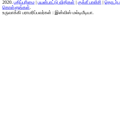
2020.
பதிப்புரிமை
|
பயன்பாட்டு விதிகள்
|
குக்கீ பாலிசி
|
தொடர்பு
கொள்ளுங்கள்
.
உருவாக்கி பராமரிப்பவர்கள் : இன்விஸ் மல்டிமீடியா.