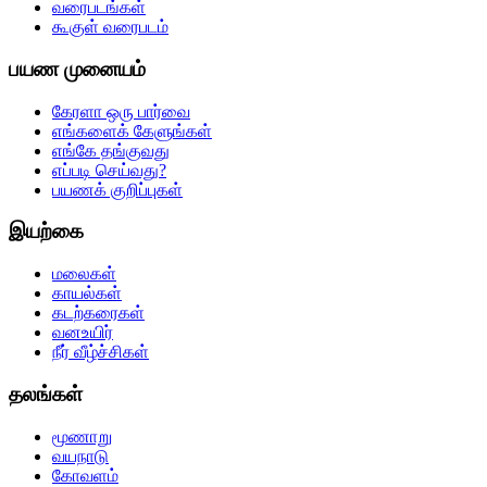
வரைபடங்கள்
கூகுள் வரைபடம்
பயண முனையம்
கேரளா ஒரு பார்வை
எங்களைக் கேளுங்கள்
எங்கே தங்குவது
எப்படி செய்வது?
பயணக் குறிப்புகள்
இயற்கை
மலைகள்
காயல்கள்
கடற்கரைகள்
வனஉயிர்
நீர் வீழ்ச்சிகள்
தலங்கள்
மூணாறு
வயநாடு
கோவளம்