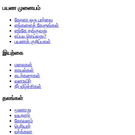
பயண முனையம்
கேரளா ஒரு பார்வை
எங்களைக் கேளுங்கள்
எங்கே தங்குவது
எப்படி செய்வது?
பயணக் குறிப்புகள்
இயற்கை
மலைகள்
காயல்கள்
கடற்கரைகள்
வனஉயிர்
நீர் வீழ்ச்சிகள்
தலங்கள்
மூணாறு
வயநாடு
கோவளம்
பெரியார்
வர்க்கலா