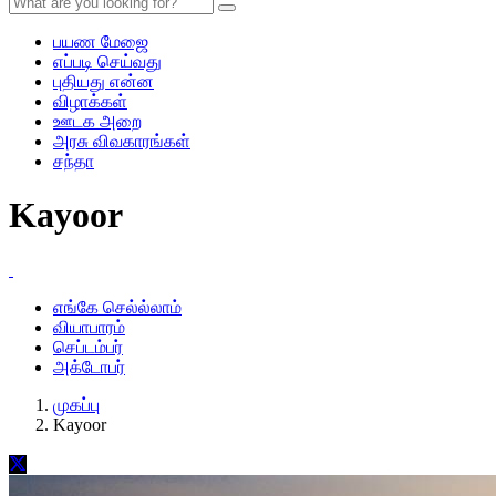
பயண மேஜை
எப்படி செய்வது
புதியது என்ன
விழாக்கள்
ஊடக அறை
அரசு விவகாரங்கள்
சந்தா
Kayoor
எங்கே செல்ல்லாம்
வியாபாரம்
செப்டம்பர்
அக்டோபர்
முகப்பு
Kayoor