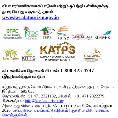
வியாபார/வணிக/வகைப்பாடுகள் மற்றும் ஒப்பந்தப்புள்ளிகளுக்கு
தயவு செய்து வருகைத் தரவும்
www.keralatourism.gov.in
1-800-425-4747
கட்டணமில்லா தொலைபேசி எண்:
(இந்தியாவிற்குள் மட்டும்)
சுற்றுலாத் துறை, கேரள அரசு, பார்க் வியூ, திருவனந்தபுரம், கேரளா,
இந்தியா – 695 033
தொலைபேசி: +91 471 2321132, ஃபேக்ஸ் : +91 471 2322279,
மின்னஞ்சல்:
info@keralatourism.org
.
அனைத்து உரிமைகளும் பதிவு செய்யப்பட்டவை © கேரளா சுற்றுலா
2020.
பதிப்புரிமை
|
பயன்பாட்டு விதிகள்
|
குக்கீ பாலிசி
|
தொடர்பு
கொள்ளுங்கள்
.