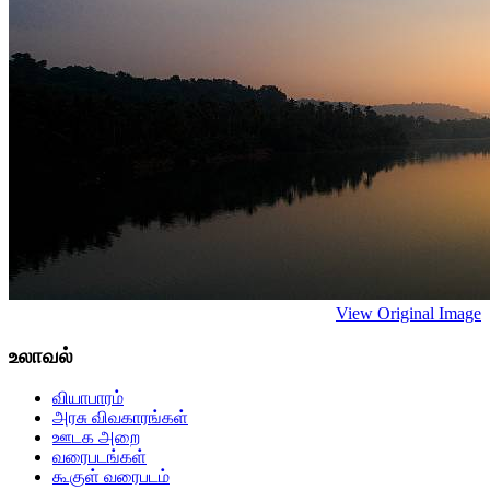
View Original Image
உலாவல்
வியாபாரம்
அரசு விவகாரங்கள்
ஊடக அறை
வரைபடங்கள்
கூகுள் வரைபடம்