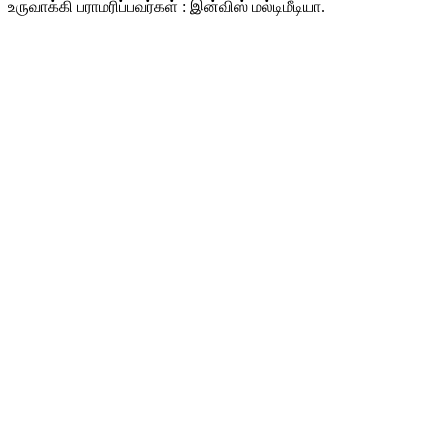
உருவாக்கி பராமரிப்பவர்கள் : இன்விஸ் மல்டிமீடியா.