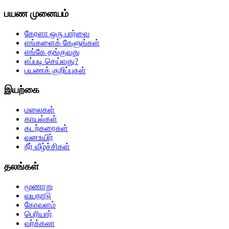
பயண முனையம்
கேரளா ஒரு பார்வை
எங்களைக் கேளுங்கள்
எங்கே தங்குவது
எப்படி செய்வது?
பயணக் குறிப்புகள்
இயற்கை
மலைகள்
காயல்கள்
கடற்கரைகள்
வனஉயிர்
நீர் வீழ்ச்சிகள்
தலங்கள்
மூணாறு
வயநாடு
கோவளம்
பெரியார்
வர்க்கலா