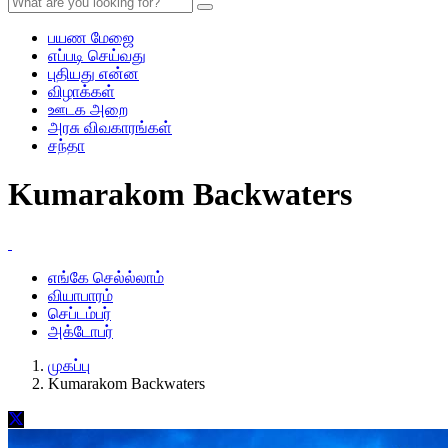
பயண மேஜை
எப்படி செய்வது
புதியது என்ன
விழாக்கள்
ஊடக அறை
அரசு விவகாரங்கள்
சந்தா
Kumarakom Backwaters
எங்கே செல்ல்லாம்
வியாபாரம்
செப்டம்பர்
அக்டோபர்
முகப்பு
Kumarakom Backwaters