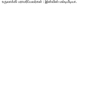
உருவாக்கி பராமரிப்பவர்கள் : இன்விஸ் மல்டிமீடியா.