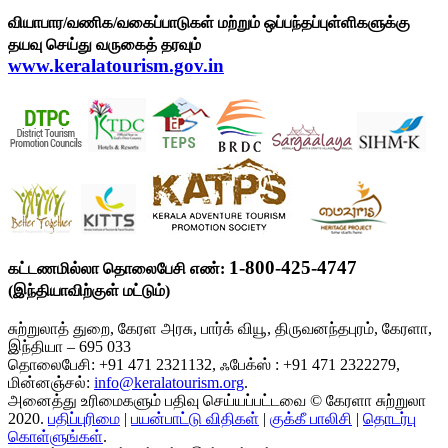
வியாபார/வணிக/வகைப்பாடுகள் மற்றும் ஒப்பந்தப்புள்ளிகளுக்கு
தயவு செய்து வருகைத் தரவும்
www.keralatourism.gov.in
1-800-425-4747
கட்டணமில்லா தொலைபேசி எண்:
(இந்தியாவிற்குள் மட்டும்)
சுற்றுலாத் துறை, கேரள அரசு, பார்க் வியூ, திருவனந்தபுரம், கேரளா,
இந்தியா – 695 033
தொலைபேசி: +91 471 2321132, ஃபேக்ஸ் : +91 471 2322279,
மின்னஞ்சல்:
info@keralatourism.org
.
அனைத்து உரிமைகளும் பதிவு செய்யப்பட்டவை © கேரளா சுற்றுலா
2020.
பதிப்புரிமை
|
பயன்பாட்டு விதிகள்
|
குக்கீ பாலிசி
|
தொடர்பு
கொள்ளுங்கள்
.