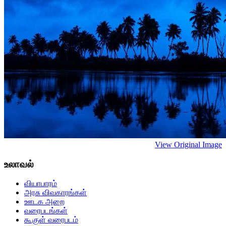
View Original Image
உலாவல்
வியாபாரம்
அரசு விவகாரங்கள்
ஊடக அறை
வரைபடங்கள்
கூகுள் வரைபடம்