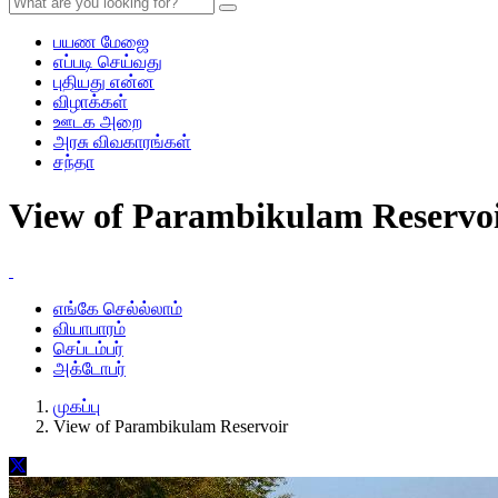
பயண மேஜை
எப்படி செய்வது
புதியது என்ன
விழாக்கள்
ஊடக அறை
அரசு விவகாரங்கள்
சந்தா
View of Parambikulam Reservo
எங்கே செல்ல்லாம்
வியாபாரம்
செப்டம்பர்
அக்டோபர்
முகப்பு
View of Parambikulam Reservoir