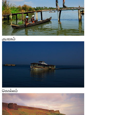
குமரகம்
கொல்லம்