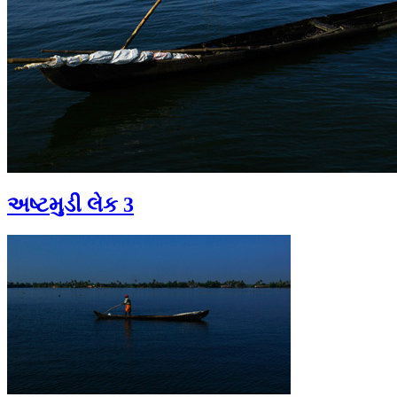
અષ્ટમુડી લેક 3