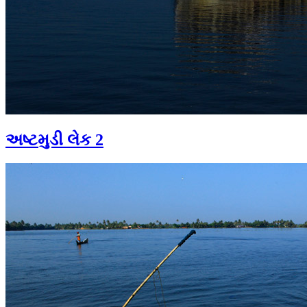
અષ્ટમુડી લેક 2