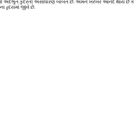
નું સૌથી અદભુત કુદરતી અસાધારણ બાબત છે. અમને ખરેખર આનંદ થાય છે
હ્ર્દયમાં જીવે છે.