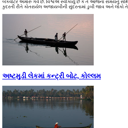
બેકવોટર અમારું ગર્વ છે. વિશ્વએ સ્વીકાર્યું છે કે તે આજના સમય
કુદરતી રીતે કોતરાયેલ અજાયબીની સુંદરતામાં ડુબી જાવ અને લોકો તેના 
અષ્ટમુડી લેકમાં કન્ટ્રી બોટ, કોલ્લમ