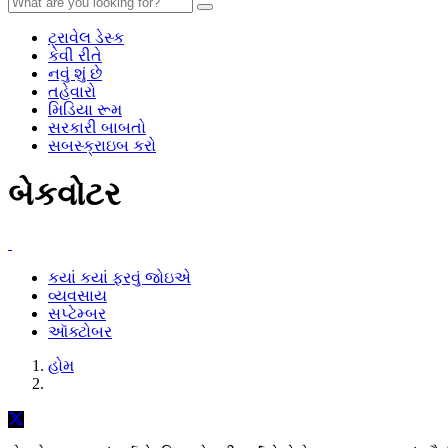
ટ્રાવેલ ડેસ્ક
કેવી રીતે
નવું શું છે
તહેવારો
મિડિયા રૂમ
સરકારી બાબતો
સબસ્ક્રાઇબ કરો
બેકવોટર
કયાં કયાં ફરવું જોઇએ
વ્યવસાય
સપ્ટેમ્બર
ઑક્ટોબર
હોમ