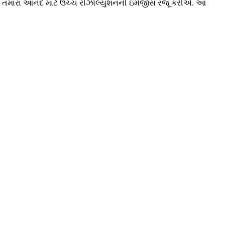
 કે તમારા આનંદ માટે ઉચ્ચ રીઝોલ્યુશનની ઇમેજીસ રજૂ કરીએ. આ