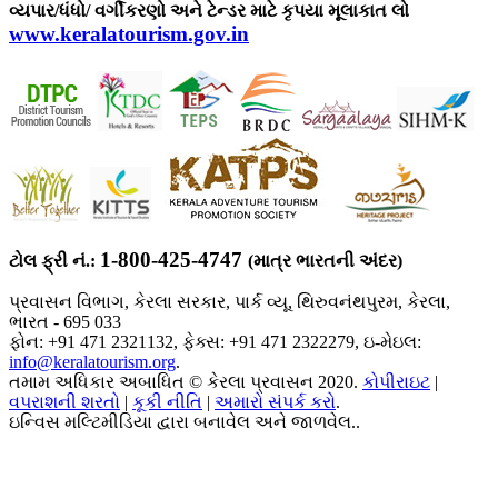
વ્યપાર/ધંધો/ વર્ગીકરણો અને ટેન્ડર માટે કૃપયા મૂલાકાત લો
www.keralatourism.gov.in
1-800-425-4747
ટોલ ફ્રી નં.:
(માત્ર ભારતની અંદર)
પ્રવાસન વિભાગ, કેરલા સરકાર, પાર્ક વ્યૂ, થિરુવનંથપુરમ, કેરલા,
ભારત - 695 033
ફોન: +91 471 2321132, ફેક્સ: +91 471 2322279, ઇ-મેઇલ:
info@keralatourism.org
.
તમામ અધિકાર અબાધિત © કેરલા પ્રવાસન 2020.
કોપીરાઇટ
|
વપરાશની શરતો
|
કૂકી નીતિ
|
અમારો સંપર્ક કરો
.
ઇન્વિસ મલ્ટિમીડિયા દ્વારા બનાવેલ અને જાળવેલ..