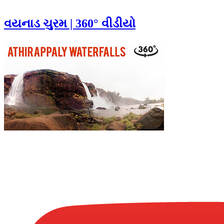
વયનાડ ચુરમ | 360° વીડીયો