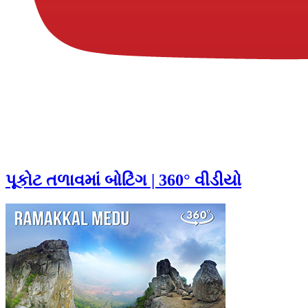
પૂકોટ તળાવમાં બોટિંગ | 360° વીડીયો