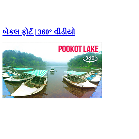
બેકલ ફોર્ટ | 360° વીડીયો