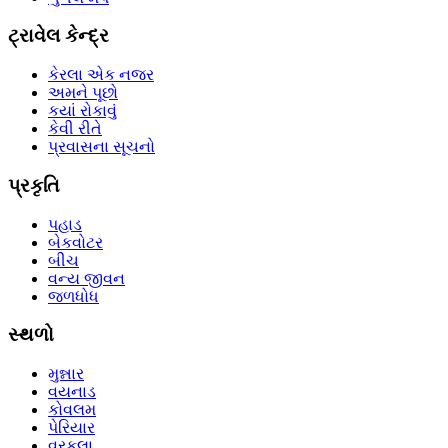
ટ્રાવેલ કેન્દ્ર
કેરલા એક નજર
અમને પૂછો
કયાં રોકાવું
કેવી રીતે
પ્રવાસના સૂચનો
પ્રકૃતિ
પહાડ
બેકવોટર
બીચ
વન્ય જીવન
જળધોધ
સ્થળો
મુન્નાર
વયનાડ
કોવલમ
પેરિયાર
વરકલા