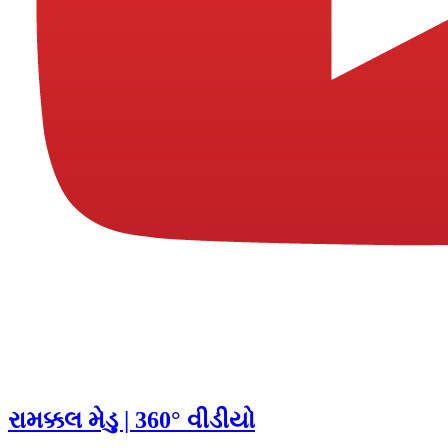
રામક્કલ મેડુ | 360° વીડીયો