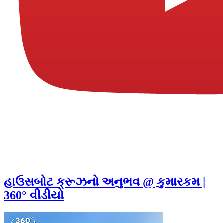
હાઉસબોટ ક્રૂઝનો અનુભવ @ કુમારકમ |
360° વીડીયો