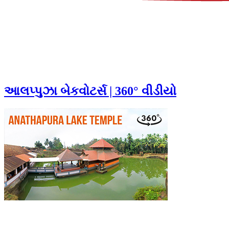
આલપ્પુઝા બેકવોટર્સ | 360° વીડીયો