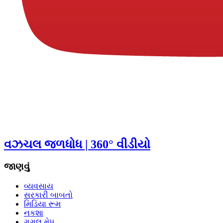
વઝચલ જળધોધ | 360° વીડીયો
જાણવું
વ્યવસાય
સરકારી બાબતો
મિડિયા રૂમ
નકશા
ગુગલ મેપ