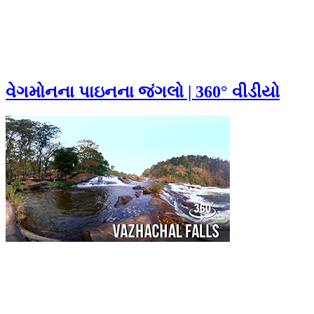
વેગમોનના પાઇનના જંગલો | 360° વીડીયો