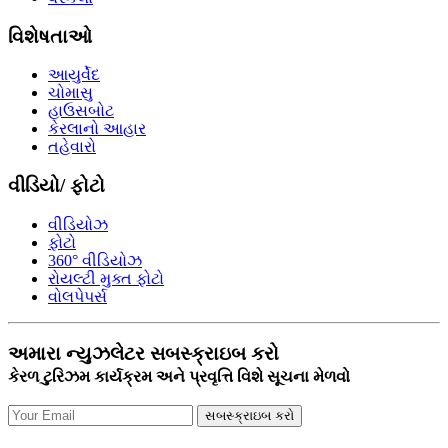
વિશેષતાઓ
આયુર્વેદ
ચોમાસુ
હાઉસબોટ
કેરલાનો આહાર
તહેવારો
વીડિયો/ ફોટો
વીડિયોઝ
ફોટો
360° વીડિયોઝ
રોયલ્ટી મુક્ત ફોટો
વોલપેપર્સ
અમારા ન્યુઝલેટર સબસ્ક્રાઇબ કરો
કેરળ ટુરિઝમ કાર્યક્રમ અને પ્રવૃત્તિ વિશે સૂચના મેળવો
સબસ્ક્રાઇબ કરો