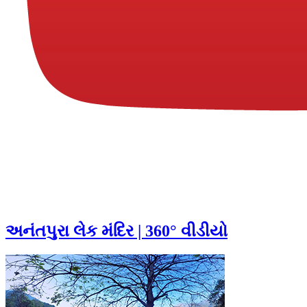
અનંતપુરા લેક મંદિર | 360° વીડીયો