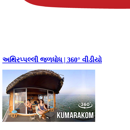
અથિરપ્પલ્લી જળધોધ | 360° વીડીયો