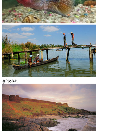
કુમરકમ