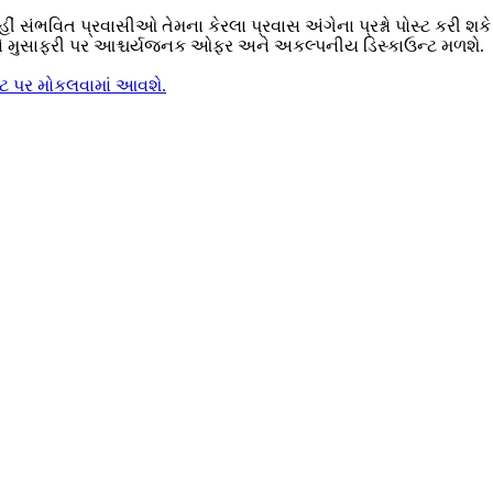
હીં સંભવિત પ્રવાસીઓ તેમના કેરલા પ્રવાસ અંગેના પ્રશ્નો પોસ્ટ કરી શક
ે મુસાફરી પર આશ્ચર્યજનક ઓફર અને અકલ્પનીય ડિસ્કાઉન્ટ મળશે.
ઇટ પર મોકલવામાં આવશે.