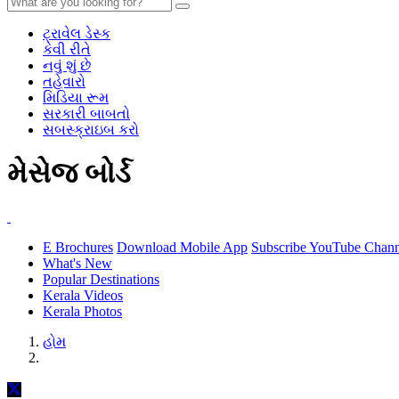
ટ્રાવેલ ડેસ્ક
કેવી રીતે
નવું શું છે
તહેવારો
મિડિયા રૂમ
સરકારી બાબતો
સબસ્ક્રાઇબ કરો
મેસેજ બોર્ડ
E Brochures
Download Mobile App
Subscribe YouTube Chann
What's New
Popular Destinations
Kerala Videos
Kerala Photos
હોમ