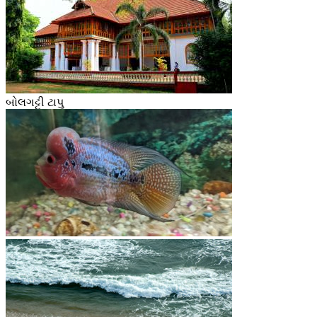
બોલગટ્ટી ટાપુ