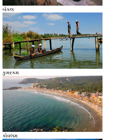
બેકલ
કુમરકમ
કોવલમ