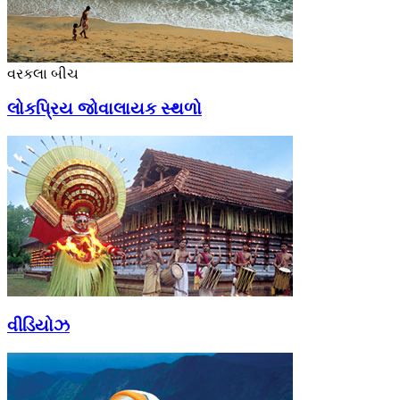
વરકલા બીચ
લોકપ્રિય જોવાલાયક સ્થળો
વીડિયોઝ