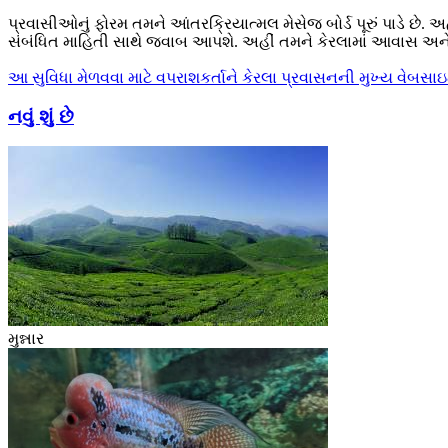
પ્રવાસીઓનું ફોરમ તમને આંતરક્રિયાત્મલ મેસેજ બોર્ડ પૂરું પાડે છે. અ
સંબંધિત માહિતી સાથે જવાબ આપશે. અહીં તમને કેરલામાં આવાસ અન
આ સુવિધા મેળવવા માટે વપરાશકર્તાને કેરલા પ્રવાસનની મુખ્ય વેબસા
નવું શું છે
મુન્નાર