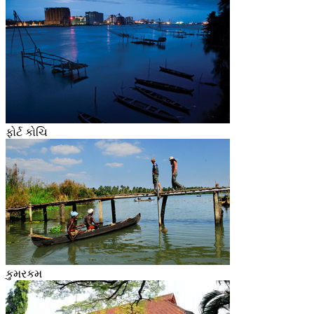
ફોર્ટ કોચિ
કુમરકમ