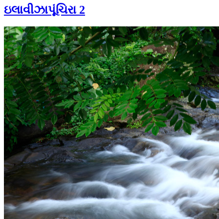
ઇલાવીઝાપૂંચિરા 2