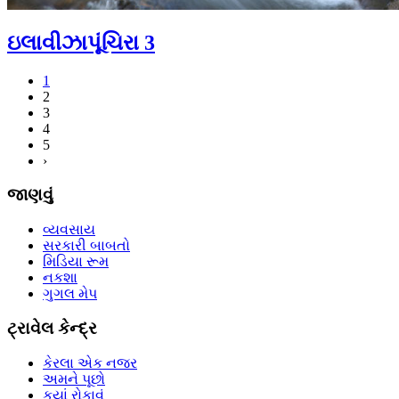
ઇલાવીઝાપૂંચિરા 3
1
2
3
4
5
›
જાણવું
વ્યવસાય
સરકારી બાબતો
મિડિયા રૂમ
નકશા
ગુગલ મેપ
ટ્રાવેલ કેન્દ્ર
કેરલા એક નજર
અમને પૂછો
કયાં રોકાવું