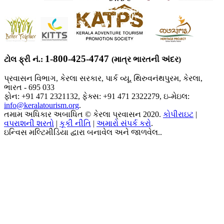
1-800-425-4747
ટોલ ફ્રી નં.:
(માત્ર ભારતની અંદર)
પ્રવાસન વિભાગ, કેરલા સરકાર, પાર્ક વ્યૂ, થિરુવનંથપુરમ, કેરલા,
ભારત - 695 033
ફોન: +91 471 2321132, ફેક્સ: +91 471 2322279, ઇ-મેઇલ:
info@keralatourism.org
.
તમામ અધિકાર અબાધિત © કેરલા પ્રવાસન 2020.
કોપીરાઇટ
|
વપરાશની શરતો
|
કૂકી નીતિ
|
અમારો સંપર્ક કરો
.
ઇન્વિસ મલ્ટિમીડિયા દ્વારા બનાવેલ અને જાળવેલ..