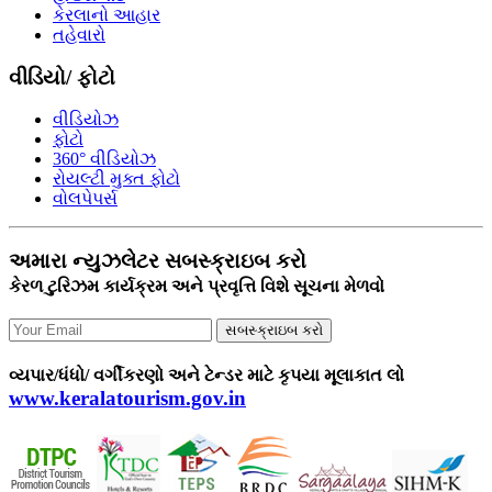
કેરલાનો આહાર
તહેવારો
વીડિયો/ ફોટો
વીડિયોઝ
ફોટો
360° વીડિયોઝ
રોયલ્ટી મુક્ત ફોટો
વોલપેપર્સ
અમારા ન્યુઝલેટર સબસ્ક્રાઇબ કરો
કેરળ ટુરિઝમ કાર્યક્રમ અને પ્રવૃત્તિ વિશે સૂચના મેળવો
સબસ્ક્રાઇબ કરો
વ્યપાર/ધંધો/ વર્ગીકરણો અને ટેન્ડર માટે કૃપયા મૂલાકાત લો
www.keralatourism.gov.in