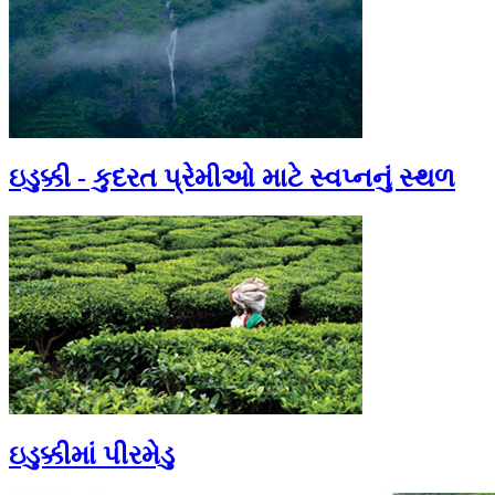
ઇડુક્કી - કુદરત પ્રેમીઓ માટે સ્વપ્નનું સ્થળ
ઇડુક્કીમાં પીરમેડુ