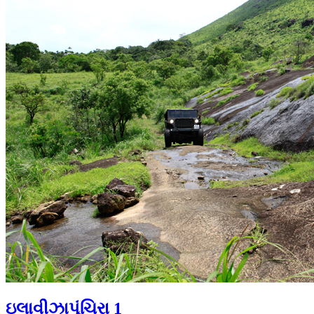
ઇલાવીઝાપૂંચિરા 1