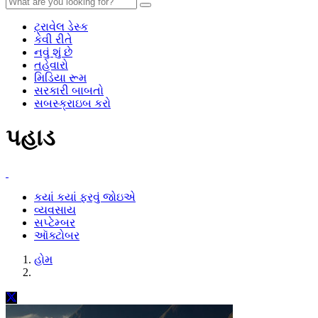
ટ્રાવેલ ડેસ્ક
કેવી રીતે
નવું શું છે
તહેવારો
મિડિયા રૂમ
સરકારી બાબતો
સબસ્ક્રાઇબ કરો
પહાડ
કયાં કયાં ફરવું જોઇએ
વ્યવસાય
સપ્ટેમ્બર
ઑક્ટોબર
હોમ