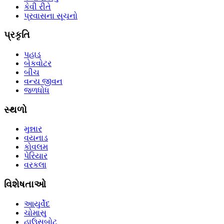
કેવી રીતે
પ્રવાસના સૂચનો
પ્રકૃતિ
પહાડ
બેકવોટર
બીચ
વન્ય જીવન
જળધોધ
સ્થળો
મુન્નાર
વયનાડ
કોવલમ
પેરિયાર
વરકલા
વિશેષતાઓ
આયુર્વેદ
ચોમાસુ
હાઉસબોટ