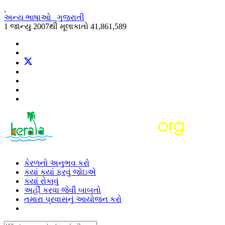
અન્ય ભાષાઓ
ગુજરાતી
1 જાન્યુ 2007થી મૂલાકાતો
41,861,589
કેરળનો અનુભવ કરો
કયાં કયાં ફરવું જોઇએ
કયાં રોકાવું
અહીં કરવા જેવી બાબતો
તમારા પ્રવાસનું આયોજન કરો