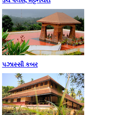
ડચ પેલેસ, મટ્ટનચેરી
પઝાસ્સી કબર