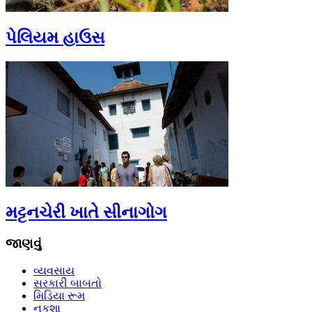
પેલિયમ હાઉસ
મટ્ટનચેરી ખાતે સીનાગોગ
જાણવું
વ્યવસાય
સરકારી બાબતો
મિડિયા રૂમ
નકશા