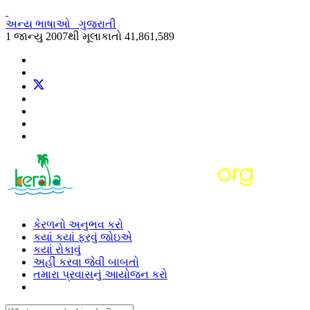
અન્ય ભાષાઓ
ગુજરાતી
1 જાન્યુ 2007થી મૂલાકાતો
41,861,589
કેરળનો અનુભવ કરો
કયાં કયાં ફરવું જોઇએ
કયાં રોકાવું
અહીં કરવા જેવી બાબતો
તમારા પ્રવાસનું આયોજન કરો