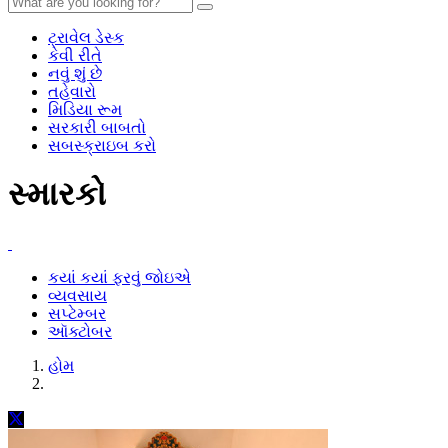
ટ્રાવેલ ડેસ્ક
કેવી રીતે
નવું શું છે
તહેવારો
મિડિયા રૂમ
સરકારી બાબતો
સબસ્ક્રાઇબ કરો
સ્મારકો
કયાં કયાં ફરવું જોઇએ
વ્યવસાય
સપ્ટેમ્બર
ઑક્ટોબર
હોમ