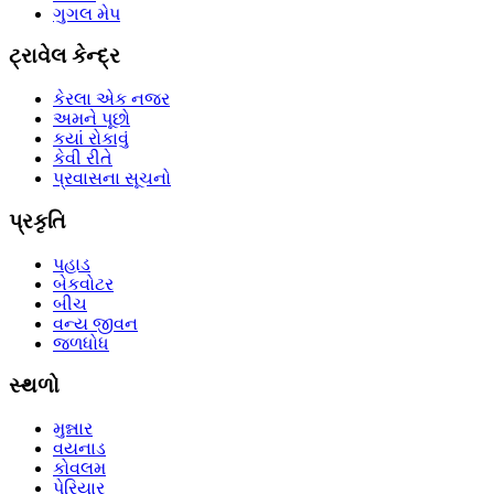
ગુગલ મેપ
ટ્રાવેલ કેન્દ્ર
કેરલા એક નજર
અમને પૂછો
કયાં રોકાવું
કેવી રીતે
પ્રવાસના સૂચનો
પ્રકૃતિ
પહાડ
બેકવોટર
બીચ
વન્ય જીવન
જળધોધ
સ્થળો
મુન્નાર
વયનાડ
કોવલમ
પેરિયાર