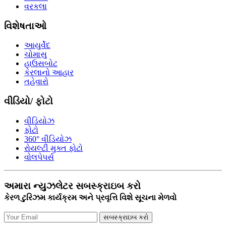
વરકલા
વિશેષતાઓ
આયુર્વેદ
ચોમાસુ
હાઉસબોટ
કેરલાનો આહાર
તહેવારો
વીડિયો/ ફોટો
વીડિયોઝ
ફોટો
360° વીડિયોઝ
રોયલ્ટી મુક્ત ફોટો
વોલપેપર્સ
અમારા ન્યુઝલેટર સબસ્ક્રાઇબ કરો
કેરળ ટુરિઝમ કાર્યક્રમ અને પ્રવૃત્તિ વિશે સૂચના મેળવો
સબસ્ક્રાઇબ કરો