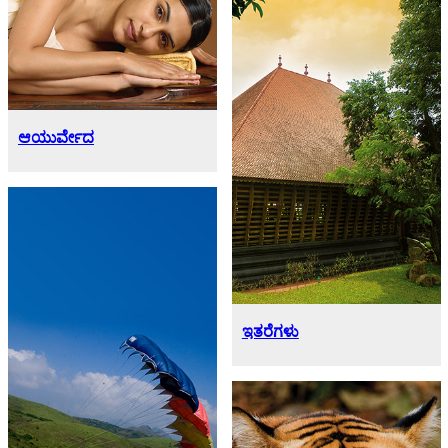
ಆಯುರ್ವೇದ
ಇತರೆಗಳು