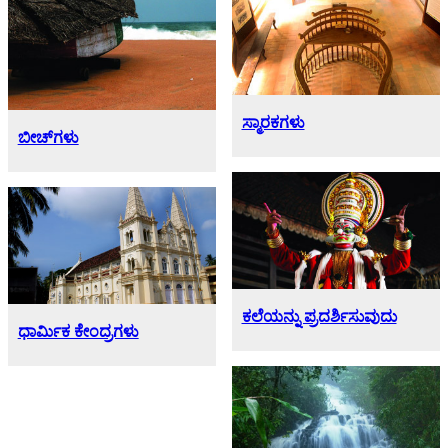
ಸ್ಮಾರಕಗಳು
ಬೀಚ್‌ಗಳು
ಕಲೆಯನ್ನು ಪ್ರದರ್ಶಿಸುವುದು
ಧಾರ್ಮಿಕ ಕೇಂದ್ರಗಳು