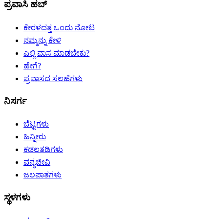
ಪ್ರವಾಸಿ ಹಬ್
ಕೇರಳದತ್ತ ಒಂದು ನೋಟ
ನಮ್ಮನ್ನು ಕೇಳಿ
ಎಲ್ಲಿ ವಾಸ ಮಾಡಬೇಕು?
ಹೇಗೆ?
ಪ್ರವಾಸದ ಸಲಹೆಗಳು
ನಿಸರ್ಗ
ಬೆಟ್ಟಗಳು
ಹಿನ್ನೀರು
ಕಡಲತಡಿಗಳು
ವನ್ಯಜೀವಿ
ಜಲಪಾತಗಳು
ಸ್ಥಳಗಳು