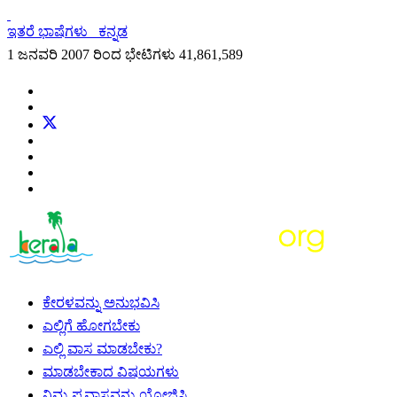
ಇತರೆ ಭಾಷೆಗಳು
ಕನ್ನಡ
1 ಜನವರಿ 2007 ರಿಂದ ಭೇಟಿಗಳು
41,861,589
ಕೇರಳವನ್ನು ಅನುಭವಿಸಿ
ಎಲ್ಲಿಗೆ ಹೋಗಬೇಕು
ಎಲ್ಲಿ ವಾಸ ಮಾಡಬೇಕು?
ಮಾಡಬೇಕಾದ ವಿಷಯಗಳು
ನಿಮ್ಮ ಪ್ರವಾಸವನ್ನು ಯೋಜಿಸಿ