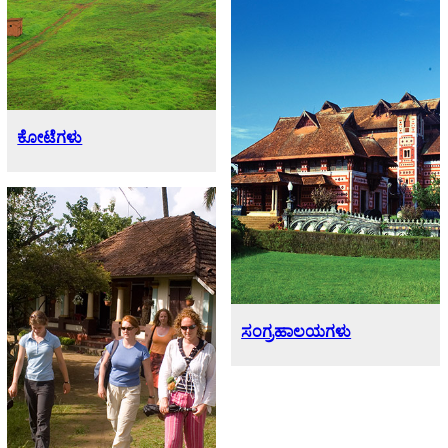
ಕೋಟೆಗಳು
ಸಂಗ್ರಹಾಲಯಗಳು