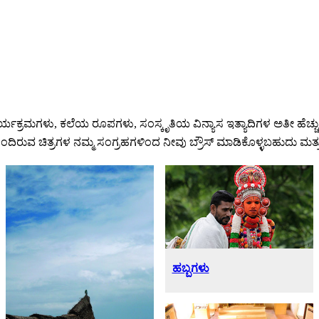
ಕಾರ್ಯಕ್ರಮಗಳು, ಕಲೆಯ ರೂಪಗಳು, ಸಂಸ್ಕೃತಿಯ ವಿನ್ಯಾಸ ಇತ್ಯಾದಿಗಳ ಅತೀ ಹೆಚ್ಚ
ು ಹೊಂದಿರುವ ಚಿತ್ರಗಳ ನಮ್ಮ ಸಂಗ್ರಹಗಳಿಂದ ನೀವು ಬ್ರೌಸ್ ಮಾಡಿಕೊಳ್ಳಬಹುದು
ಹಬ್ಬಗಳು