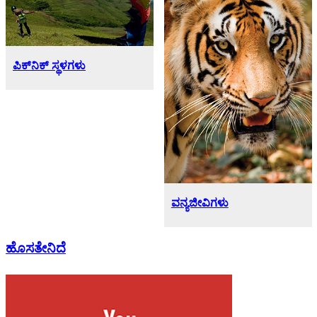
ಪಿಕ್‌ನಿಕ್ ಸ್ಥಳಗಳು
ವನ್ಯಜೀವಿಗಳು
ಹೊಸತೇನಿದೆ