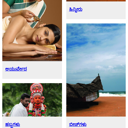
ಹಿನ್ನೀರು
ಆಯುರ್ವೇದ
ಬೀಚ್‌ಗಳು
ಹಬ್ಬಗಳು