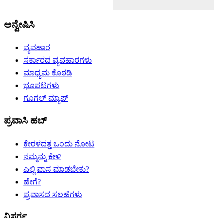
ಅನ್ವೇಷಿಸಿ
ವ್ಯವಹಾರ
ಸರ್ಕಾರದ ವ್ಯವಹಾರಗಳು
ಮಾಧ್ಯಮ ಕೊಠಡಿ
ಭೂಪಟಗಳು
ಗೂಗಲ್ ಮ್ಯಾಪ್
ಪ್ರವಾಸಿ ಹಬ್
ಕೇರಳದತ್ತ ಒಂದು ನೋಟ
ನಮ್ಮನ್ನು ಕೇಳಿ
ಎಲ್ಲಿ ವಾಸ ಮಾಡಬೇಕು?
ಹೇಗೆ?
ಪ್ರವಾಸದ ಸಲಹೆಗಳು
ನಿಸರ್ಗ