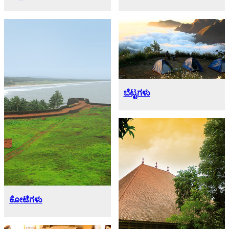
ಬೆಟ್ಟಗಳು
ಕೋಟೆಗಳು