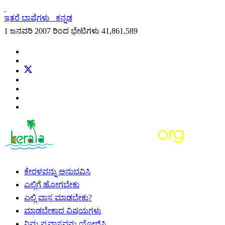
ಇತರೆ ಭಾಷೆಗಳು
ಕನ್ನಡ
1 ಜನವರಿ 2007 ರಿಂದ ಭೇಟಿಗಳು
41,861,589
ಕೇರಳವನ್ನು ಅನುಭವಿಸಿ
ಎಲ್ಲಿಗೆ ಹೋಗಬೇಕು
ಎಲ್ಲಿ ವಾಸ ಮಾಡಬೇಕು?
ಮಾಡಬೇಕಾದ ವಿಷಯಗಳು
ನಿಮ್ಮ ಪ್ರವಾಸವನ್ನು ಯೋಜಿಸಿ