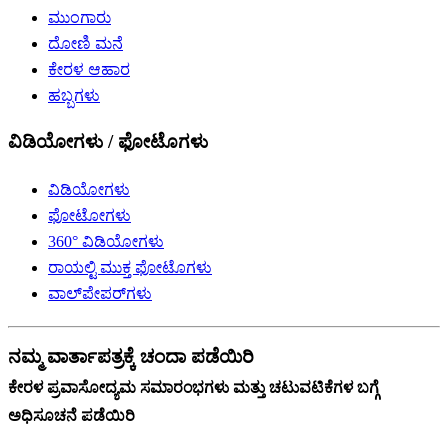
ಮುಂಗಾರು
ದೋಣಿ ಮನೆ
ಕೇರಳ ಆಹಾರ
ಹಬ್ಬಗಳು
ವಿಡಿಯೋಗಳು / ಫೋಟೊಗಳು
ವಿಡಿಯೋಗಳು
ಫೋಟೋಗಳು
360° ವಿಡಿಯೋಗಳು
ರಾಯಲ್ಟಿ ಮುಕ್ತ ಫೋಟೊಗಳು
ವಾಲ್‌ಪೇಪರ್‌ಗಳು
ನಮ್ಮ ವಾರ್ತಾಪತ್ರಕ್ಕೆ ಚಂದಾ ಪಡೆಯಿರಿ
ಕೇರಳ ಪ್ರವಾಸೋದ್ಯಮ ಸಮಾರಂಭಗಳು ಮತ್ತು ಚಟುವಟಿಕೆಗಳ ಬಗ್ಗೆ
ಅಧಿಸೂಚನೆ ಪಡೆಯಿರಿ