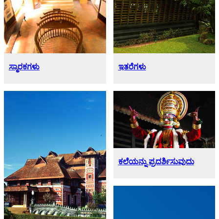
ಇತರೆಗಳು
ಸ್ಮಾರಕಗಳು
ಕಲೆಯನ್ನು ಪ್ರದರ್ಶಿಸುವುದು