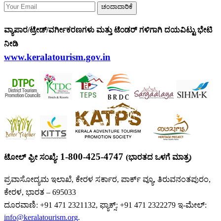
ಚಂದಾದಾರಿಕೆ
ವ್ಯಾಪಾರ/ಟ್ರೇಡ್/ವರ್ಗೀಕರಣಗಳು ಮತ್ತು ಟೆಂಡರ್ ಗಳಿಗಾಗಿ ದಯವಿಟ್ಟು ಭೇಟಿ
ನೀಡಿ
www.keralatourism.gov.in
1-800-425-4747
ಟೋಲ್ ಫ್ರೀ ಸಂಖ್ಯೆ:
(ಭಾರತದ ಒಳಗೆ ಮಾತ್ರ)
ಪ್ರವಾಸೋದ್ಯಮ ಇಲಾಖೆ, ಕೇರಳ ಸರ್ಕಾರ, ಪಾರ್ಕ್ ವ್ಯೂ, ತಿರುವನಂತಪುರಂ,
ಕೇರಳ, ಭಾರತ – 695033
ದೂರವಾಣಿ: +91 471 2321132, ಫ್ಯಾಕ್ಸ್: +91 471 2322279 ಇ-ಮೇಲ್:
info@keralatourism.org
.