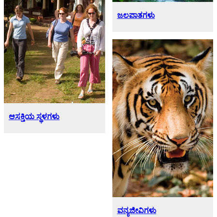
ಜಲಪಾತಗಳು
ಆಸಕ್ತಿಯ ಸ್ಥಳಗಳು
ವನ್ಯಜೀವಿಗಳು