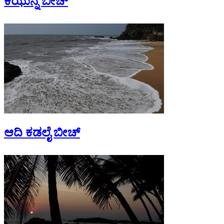
ಕಿಝುನ್ನ ಬೀಚ್
ಆದಿ ಕಡಲೈ ಬೀಚ್