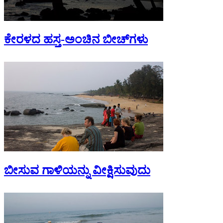
ಕೇರಳದ ಹಸ್ತ-ಅಂಚಿನ ಬೀಚ್‌ಗಳು
ಬೀಸುವ ಗಾಳಿಯನ್ನು ವೀಕ್ಷಿಸುವುದು