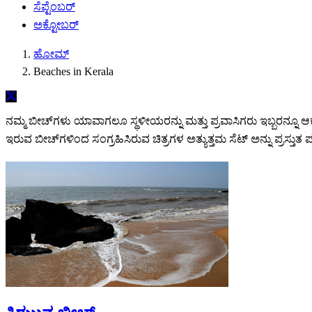
ಸೆಪ್ಟೆಂಬರ್
ಅಕ್ಟೋಬರ್
ಹೋಮ್
Beaches in Kerala
ನಮ್ಮ ಬೀಚ್‌ಗಳು ಯಾವಾಗಲೂ ಸ್ಥಳೀಯರನ್ನು ಮತ್ತು ಪ್ರವಾಸಿಗರು ಇಬ್ಬರನ್ನೂ
ಇರುವ ಬೀಚ್‌ಗಳಿಂದ ಸಂಗ್ರಹಿಸಿರುವ ಚಿತ್ರಗಳ ಅತ್ಯುತ್ತಮ ಸೆಟ್ ಅನ್ನು ಪ್ರಸ್ತುತ ಪಡಿ