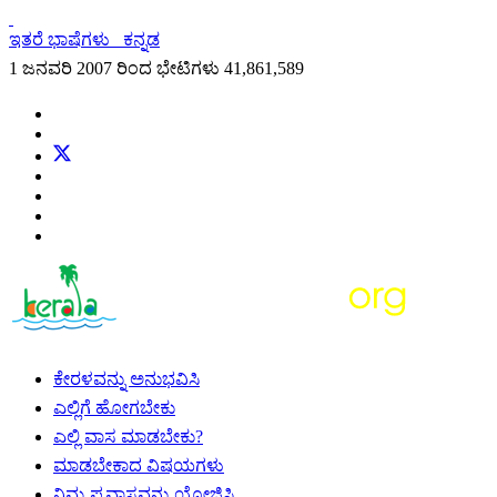
ಇತರೆ ಭಾಷೆಗಳು
ಕನ್ನಡ
1 ಜನವರಿ 2007 ರಿಂದ ಭೇಟಿಗಳು
41,861,589
ಕೇರಳವನ್ನು ಅನುಭವಿಸಿ
ಎಲ್ಲಿಗೆ ಹೋಗಬೇಕು
ಎಲ್ಲಿ ವಾಸ ಮಾಡಬೇಕು?
ಮಾಡಬೇಕಾದ ವಿಷಯಗಳು
ನಿಮ್ಮ ಪ್ರವಾಸವನ್ನು ಯೋಜಿಸಿ