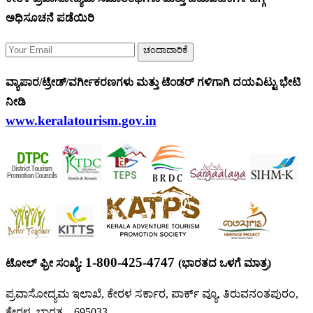
ಅಧಿಸೂಚನೆ ಪಡೆಯಿರಿ
ಚಂದಾದಾರಿಕೆ
ವ್ಯಾಪಾರ/ಟ್ರೇಡ್/ವರ್ಗೀಕರಣಗಳು ಮತ್ತು ಟೆಂಡರ್ ಗಳಿಗಾಗಿ ದಯವಿಟ್ಟು ಭೇಟಿ
ನೀಡಿ
www.keralatourism.gov.in
1-800-425-4747
ಟೋಲ್ ಫ್ರೀ ಸಂಖ್ಯೆ:
(ಭಾರತದ ಒಳಗೆ ಮಾತ್ರ)
ಪ್ರವಾಸೋದ್ಯಮ ಇಲಾಖೆ, ಕೇರಳ ಸರ್ಕಾರ, ಪಾರ್ಕ್ ವ್ಯೂ, ತಿರುವನಂತಪುರಂ,
ಕೇರಳ, ಭಾರತ – 695033