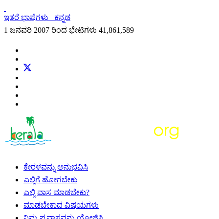
ಇತರೆ ಭಾಷೆಗಳು
ಕನ್ನಡ
1 ಜನವರಿ 2007 ರಿಂದ ಭೇಟಿಗಳು
41,861,589
ಕೇರಳವನ್ನು ಅನುಭವಿಸಿ
ಎಲ್ಲಿಗೆ ಹೋಗಬೇಕು
ಎಲ್ಲಿ ವಾಸ ಮಾಡಬೇಕು?
ಮಾಡಬೇಕಾದ ವಿಷಯಗಳು
ನಿಮ್ಮ ಪ್ರವಾಸವನ್ನು ಯೋಜಿಸಿ