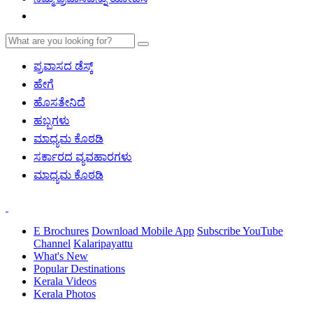
ಪ್ರವಾಸದ ಡೆಸ್ಕ್
ಹೇಗೆ
ಹೊಸತೇನಿದೆ
ಹಬ್ಬಗಳು
ಮಾಧ್ಯಮ ಕೊಠಡಿ
ಸರ್ಕಾರದ ವ್ಯವಹಾರಗಳು
ಮಾಧ್ಯಮ ಕೊಠಡಿ
E Brochures
Download Mobile App
Subscribe YouTube
Channel
Kalaripayattu
What's New
Popular Destinations
Kerala Videos
Kerala Photos